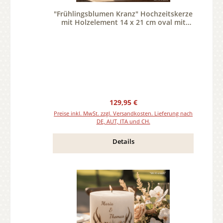
"Frühlingsblumen Kranz" Hochzeitskerze
mit Holzelement 14 x 21 cm oval mit
Teelicht oder Docht
Regulärer Preis:
129,95 €
Preise inkl. MwSt. zzgl. Versandkosten. Lieferung nach
DE, AUT, ITA und CH.
Details