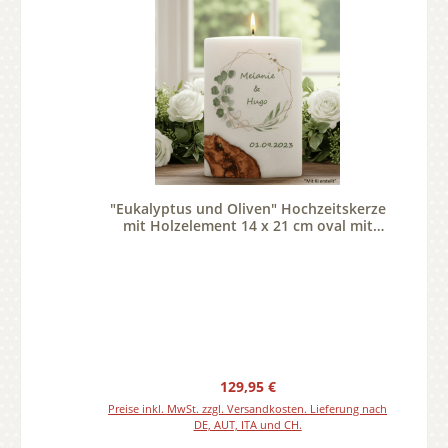
"Eukalyptus und Oliven" Hochzeitskerze
mit Holzelement 14 x 21 cm oval mit
Teelicht oder Docht
Regulärer Preis:
129,95 €
Preise inkl. MwSt. zzgl. Versandkosten. Lieferung nach
DE, AUT, ITA und CH.