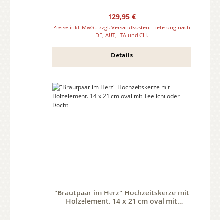
Regulärer Preis:
129,95 €
Preise inkl. MwSt. zzgl. Versandkosten. Lieferung nach
DE, AUT, ITA und CH.
Details
"Brautpaar im Herz" Hochzeitskerze mit
Holzelement. 14 x 21 cm oval mit
Teelicht oder Docht