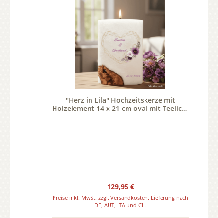
"Herz in Lila" Hochzeitskerze mit
Holzelement 14 x 21 cm oval mit Teelicht
oder Docht
Regulärer Preis:
129,95 €
Preise inkl. MwSt. zzgl. Versandkosten. Lieferung nach
DE, AUT, ITA und CH.