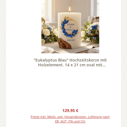
"Eukalyptus Blau" Hochzeitskerze mit
Holzelement. 14 x 21 cm oval mit
Teelicht oder Docht
Regulärer Preis:
129,95 €
Preise inkl. MwSt. zzgl. Versandkosten. Lieferung nach
DE, AUT, ITA und CH.