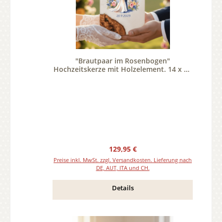
"Brautpaar im Rosenbogen"
Hochzeitskerze mit Holzelement. 14 x 21
cm oval mit Teelicht oder Docht
Regulärer Preis:
129,95 €
Preise inkl. MwSt. zzgl. Versandkosten. Lieferung nach
DE, AUT, ITA und CH.
Details