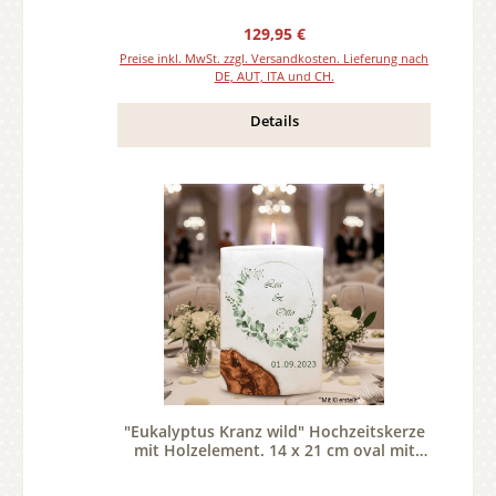
Regulärer Preis:
129,95 €
Preise inkl. MwSt. zzgl. Versandkosten. Lieferung nach
DE, AUT, ITA und CH.
Details
"Eukalyptus Kranz wild" Hochzeitskerze
mit Holzelement. 14 x 21 cm oval mit
Teelicht oder Docht