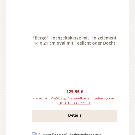
"Berge" Hochzeitskerze mit Holzelement
14 x 21 cm oval mit Teelicht oder Docht
Regulärer Preis:
129,95 €
Preise inkl. MwSt. zzgl. Versandkosten. Lieferung nach
DE, AUT, ITA und CH.
Details