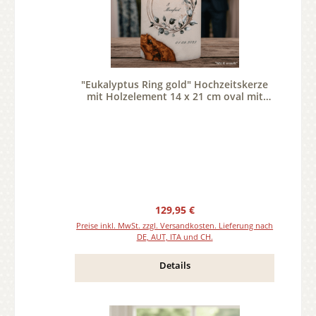
"Eukalyptus Ring gold" Hochzeitskerze
mit Holzelement 14 x 21 cm oval mit
Teelicht oder Docht
Regulärer Preis:
129,95 €
Preise inkl. MwSt. zzgl. Versandkosten. Lieferung nach
DE, AUT, ITA und CH.
Details