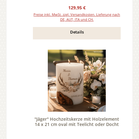
Regulärer Preis:
129,95 €
Preise inkl. MwSt. zzgl. Versandkosten. Lieferung nach
DE, AUT, ITA und CH.
Details
"Jäger" Hochzeitskerze mit Holzelement
14 x 21 cm oval mit Teelicht oder Docht