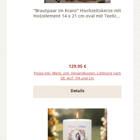
"Brautpaar im Kranz" Hochzeitskerze mit
Holzelement 14 x 21 cm oval mit Teelicht
oder Docht
Regulärer Preis:
129,95 €
Preise inkl. MwSt. zzgl. Versandkosten. Lieferung nach
DE, AUT, ITA und CH.
Details