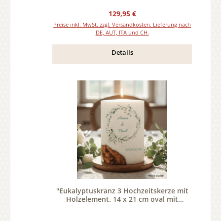
Regulärer Preis:
129,95 €
Preise inkl. MwSt. zzgl. Versandkosten. Lieferung nach
DE, AUT, ITA und CH.
Details
"Eukalyptuskranz 3 Hochzeitskerze mit
Holzelement. 14 x 21 cm oval mit
Teelicht oder Docht