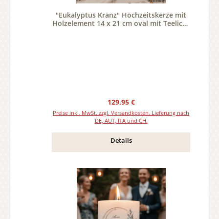
"Eukalyptus Kranz" Hochzeitskerze mit
Holzelement 14 x 21 cm oval mit Teelicht
oder Docht
Regulärer Preis:
129,95 €
Preise inkl. MwSt. zzgl. Versandkosten. Lieferung nach
DE, AUT, ITA und CH.
Details