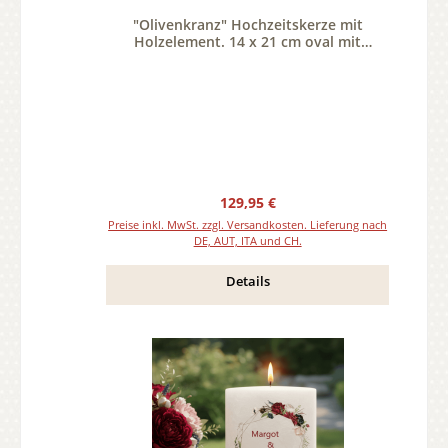
"Olivenkranz" Hochzeitskerze mit
Holzelement. 14 x 21 cm oval mit
Teelicht oder Docht
Regulärer Preis:
129,95 €
Preise inkl. MwSt. zzgl. Versandkosten. Lieferung nach
DE, AUT, ITA und CH.
Details