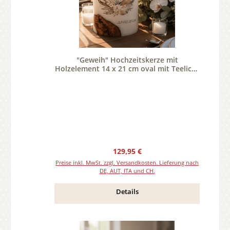
"Geweih" Hochzeitskerze mit
Holzelement 14 x 21 cm oval mit Teelicht
oder Docht
Regulärer Preis:
129,95 €
Preise inkl. MwSt. zzgl. Versandkosten. Lieferung nach
DE, AUT, ITA und CH.
Details