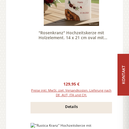
"Rosenkranz" Hochzeitskerze mit
Holzelement. 14 x 21 cm oval mit
Teelicht oder Docht
KONTAKT
Regulärer Preis:
129,95 €
Preise inkl. MwSt. zzgl. Versandkosten. Lieferung nach
DE, AUT, ITA und CH.
Details