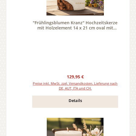
"Frühlingsblumen Kranz" Hochzeitskerze
mit Holzelement 14 x 21 cm oval mit
Teelicht oder Docht
Regulärer Preis:
129,95 €
Preise inkl. MwSt. zzgl. Versandkosten. Lieferung nach
DE, AUT, ITA und CH.
Details