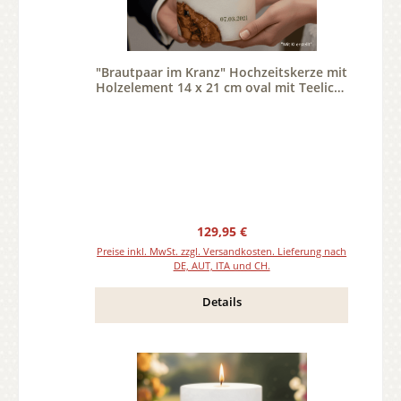
"Brautpaar im Kranz" Hochzeitskerze mit
Holzelement 14 x 21 cm oval mit Teelicht
oder Docht
Regulärer Preis:
129,95 €
Preise inkl. MwSt. zzgl. Versandkosten. Lieferung nach
DE, AUT, ITA und CH.
Details