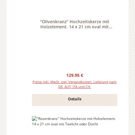
"Olivenkranz" Hochzeitskerze mit
Holzelement. 14 x 21 cm oval mit
Teelicht oder Docht
Regulärer Preis:
129,95 €
Preise inkl. MwSt. zzgl. Versandkosten. Lieferung nach
DE, AUT, ITA und CH.
Details