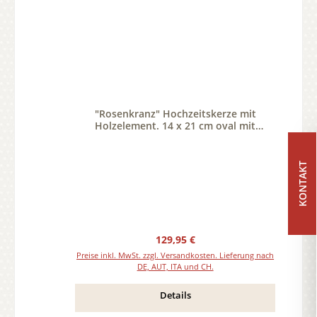
"Rosenkranz" Hochzeitskerze mit
Holzelement. 14 x 21 cm oval mit
Teelicht oder Docht
KONTAKT
Regulärer Preis:
129,95 €
Preise inkl. MwSt. zzgl. Versandkosten. Lieferung nach
DE, AUT, ITA und CH.
Details