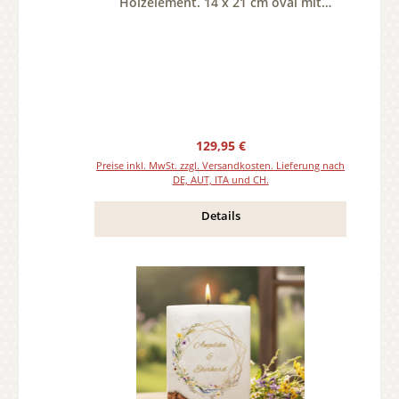
Holzelement. 14 x 21 cm oval mit
Teelicht oder Docht
Regulärer Preis:
129,95 €
Preise inkl. MwSt. zzgl. Versandkosten. Lieferung nach
DE, AUT, ITA und CH.
Details