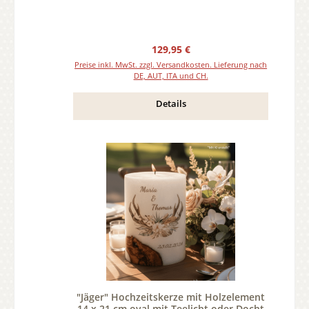
Regulärer Preis:
129,95 €
Preise inkl. MwSt. zzgl. Versandkosten. Lieferung nach
DE, AUT, ITA und CH.
Details
"Jäger" Hochzeitskerze mit Holzelement
14 x 21 cm oval mit Teelicht oder Docht