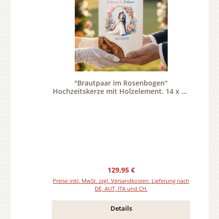
"Brautpaar im Rosenbogen"
Hochzeitskerze mit Holzelement. 14 x 21
cm oval mit Teelicht oder Docht
Regulärer Preis:
129,95 €
Preise inkl. MwSt. zzgl. Versandkosten. Lieferung nach
DE, AUT, ITA und CH.
Details