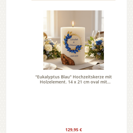
"Eukalyptus Blau" Hochzeitskerze mit
Holzelement. 14 x 21 cm oval mit
Teelicht oder Docht
Regulärer Preis:
129,95 €