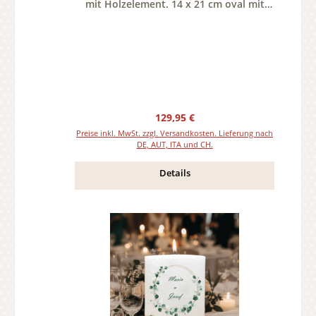
mit Holzelement. 14 x 21 cm oval mit
Teelicht oder Docht
Regulärer Preis:
129,95 €
Preise inkl. MwSt. zzgl. Versandkosten. Lieferung nach
DE, AUT, ITA und CH.
Details