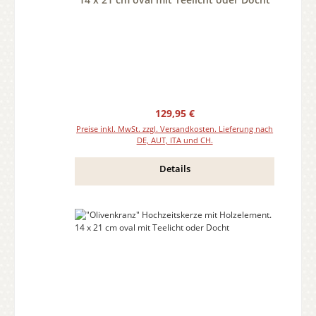
Regulärer Preis:
129,95 €
Preise inkl. MwSt. zzgl. Versandkosten. Lieferung nach
DE, AUT, ITA und CH.
Details