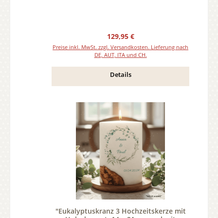
Regulärer Preis:
129,95 €
Preise inkl. MwSt. zzgl. Versandkosten. Lieferung nach
DE, AUT, ITA und CH.
Details
"Eukalyptuskranz 3 Hochzeitskerze mit