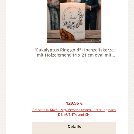
"Eukalyptus Ring gold" Hochzeitskerze
mit Holzelement 14 x 21 cm oval mit
Teelicht oder Docht
Regulärer Preis:
129,95 €
Preise inkl. MwSt. zzgl. Versandkosten. Lieferung nach
DE, AUT, ITA und CH.
Details