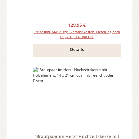
Regulärer Preis:
129,95 €
Preise inkl. MwSt. zzgl. Versandkosten. Lieferung nach
DE, AUT, ITA und CH.
Details
"Brautpaar im Herz" Hochzeitskerze mit