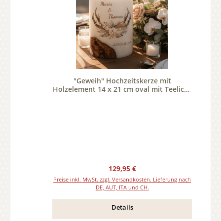
"Geweih" Hochzeitskerze mit
Holzelement 14 x 21 cm oval mit Teelicht
oder Docht
Regulärer Preis:
129,95 €
Preise inkl. MwSt. zzgl. Versandkosten. Lieferung nach
DE, AUT, ITA und CH.
Details