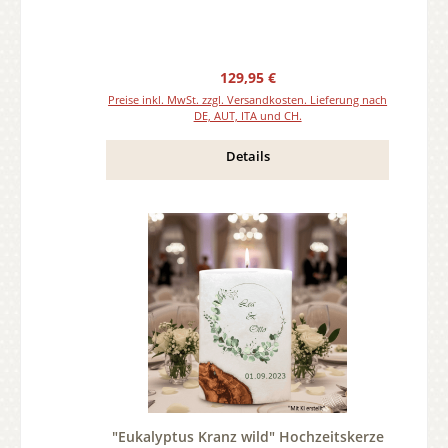
Regulärer Preis:
129,95 €
Preise inkl. MwSt. zzgl. Versandkosten. Lieferung nach
DE, AUT, ITA und CH.
Details
"Eukalyptus Kranz wild" Hochzeitskerze