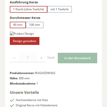
auswählen
Ausführung Kerze
1 Docht (ohne Teelicht)
mit 1 Teelicht
auswählen
Durchmesser Kerze
90 mm
100 mm
Design gestalten
Produkt Anzahl: Gib den gewünschten Wert ein oder benutze die Schaltflächen
Stück
In den Warenkorb
Produktnummer:
RUGHZD90302
Höhe:
300 mm
Mindestabnahme:
1
Unsere Vorteile
Hochzeitskerze mit Holz
Original Kerze mit Holzelement