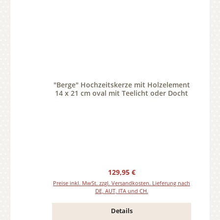
"Berge" Hochzeitskerze mit Holzelement
14 x 21 cm oval mit Teelicht oder Docht
Regulärer Preis:
129,95 €
Preise inkl. MwSt. zzgl. Versandkosten. Lieferung nach
DE, AUT, ITA und CH.
Details