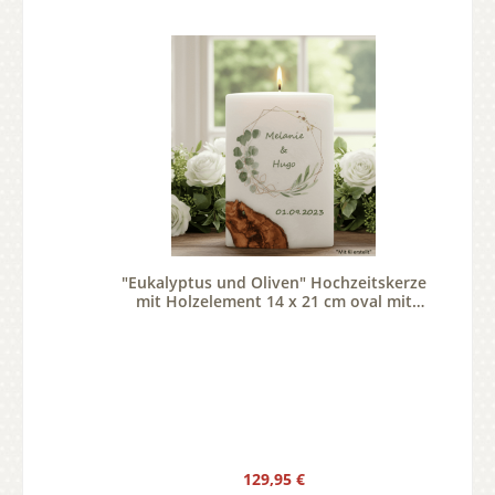
"Eukalyptus und Oliven" Hochzeitskerze
mit Holzelement 14 x 21 cm oval mit
Teelicht oder Docht
Regulärer Preis:
129,95 €