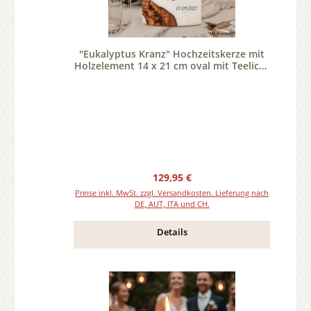
"Eukalyptus Kranz" Hochzeitskerze mit
Holzelement 14 x 21 cm oval mit Teelicht
oder Docht
Regulärer Preis:
129,95 €
Preise inkl. MwSt. zzgl. Versandkosten. Lieferung nach
DE, AUT, ITA und CH.
Details