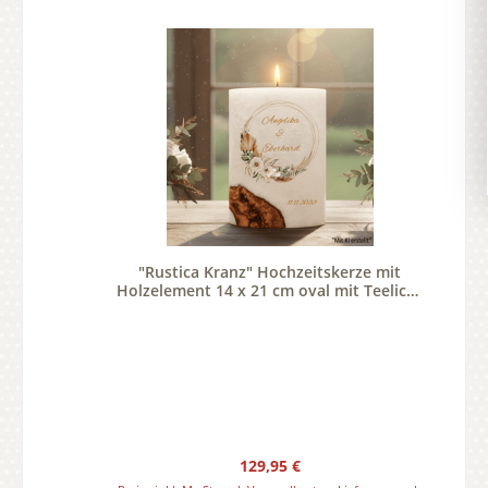
"Rustica Kranz" Hochzeitskerze mit
Holzelement 14 x 21 cm oval mit Teelicht
oder Docht
Regulärer Preis:
129,95 €