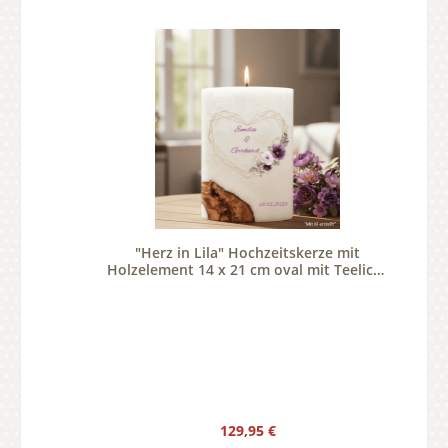
"Herz in Lila" Hochzeitskerze mit
Holzelement 14 x 21 cm oval mit Teelicht
oder Docht
Regulärer Preis:
129,95 €