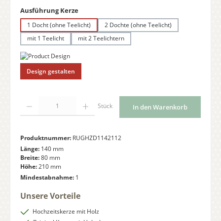
auswählen
Ausführung Kerze
1 Docht (ohne Teelicht)
2 Dochte (ohne Teelicht)
mit 1 Teelicht
mit 2 Teelichtern
Design gestalten
Produkt Anzahl: Gib den gewünschten Wert ein oder benutze die Schaltflächen
Stück
In den Warenkorb
Produktnummer:
RUGHZD1142112
Länge:
140 mm
Breite:
80 mm
Höhe:
210 mm
Mindestabnahme:
1
Unsere Vorteile
Hochzeitskerze mit Holz