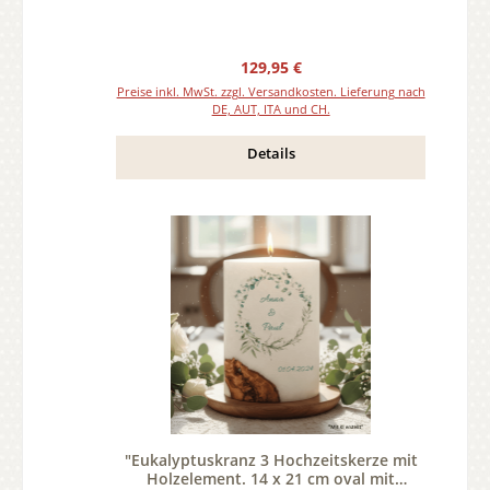
Regulärer Preis:
129,95 €
Preise inkl. MwSt. zzgl. Versandkosten. Lieferung nach
DE, AUT, ITA und CH.
Details
"Eukalyptuskranz 3 Hochzeitskerze mit
Holzelement. 14 x 21 cm oval mit