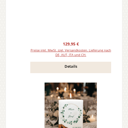
Teelicht oder Docht
Regulärer Preis:
129,95 €
Preise inkl. MwSt. zzgl. Versandkosten. Lieferung nach
DE, AUT, ITA und CH.
Details