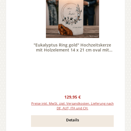
"Eukalyptus Ring gold" Hochzeitskerze
mit Holzelement 14 x 21 cm oval mit
Teelicht oder Docht
Regulärer Preis:
129,95 €
Preise inkl. MwSt. zzgl. Versandkosten. Lieferung nach
DE, AUT, ITA und CH.
Details