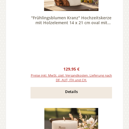
"Frühlingsblumen Kranz" Hochzeitskerze
mit Holzelement 14 x 21 cm oval mit
Teelicht oder Docht
Regulärer Preis:
129,95 €
Preise inkl. MwSt. zzgl. Versandkosten. Lieferung nach
DE, AUT, ITA und CH.
Details