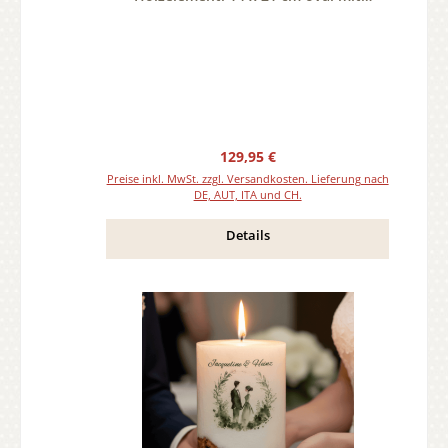
Teelicht oder Docht
Regulärer Preis:
129,95 €
Preise inkl. MwSt. zzgl. Versandkosten. Lieferung nach
DE, AUT, ITA und CH.
Details