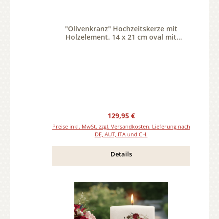
"Olivenkranz" Hochzeitskerze mit
Holzelement. 14 x 21 cm oval mit
Teelicht oder Docht
Regulärer Preis:
129,95 €
Preise inkl. MwSt. zzgl. Versandkosten. Lieferung nach
DE, AUT, ITA und CH.
Details