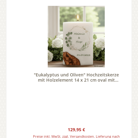
"Eukalyptus und Oliven" Hochzeitskerze
mit Holzelement 14 x 21 cm oval mit
Teelicht oder Docht
Regulärer Preis:
129,95 €
Preise inkl. MwSt. zzgl. Versandkosten. Lieferung nach