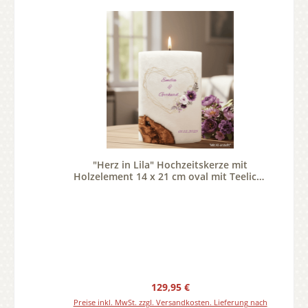
"Herz in Lila" Hochzeitskerze mit
Holzelement 14 x 21 cm oval mit Teelicht
oder Docht
Regulärer Preis:
129,95 €
Preise inkl. MwSt. zzgl. Versandkosten. Lieferung nach