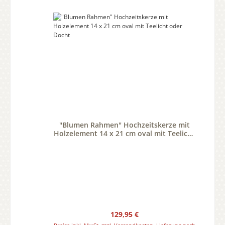
"Blumen Rahmen" Hochzeitskerze mit
Holzelement 14 x 21 cm oval mit Teelicht
oder Docht
Regulärer Preis:
129,95 €