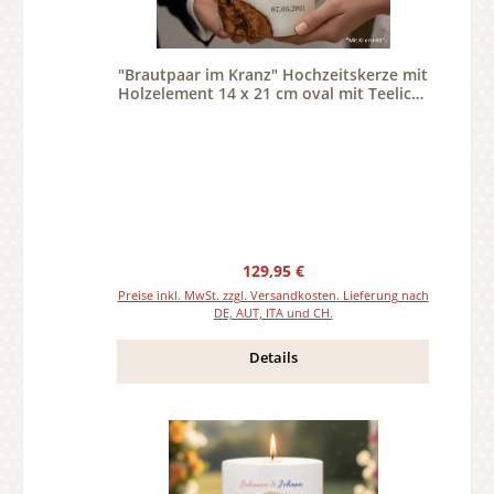
"Brautpaar im Kranz" Hochzeitskerze mit
Holzelement 14 x 21 cm oval mit Teelicht
oder Docht
Regulärer Preis:
129,95 €
Preise inkl. MwSt. zzgl. Versandkosten. Lieferung nach
DE, AUT, ITA und CH.
Details