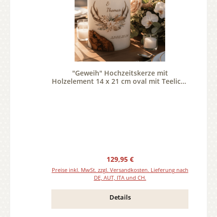
"Geweih" Hochzeitskerze mit
Holzelement 14 x 21 cm oval mit Teelicht
oder Docht
Regulärer Preis:
129,95 €
Preise inkl. MwSt. zzgl. Versandkosten. Lieferung nach
DE, AUT, ITA und CH.
Details