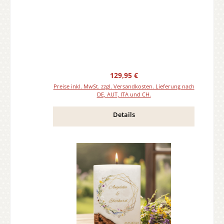
Teelicht oder Docht
Regulärer Preis:
129,95 €
Preise inkl. MwSt. zzgl. Versandkosten. Lieferung nach
DE, AUT, ITA und CH.
Details