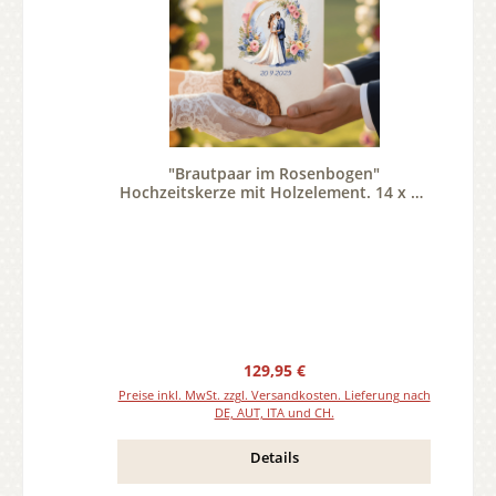
"Brautpaar im Rosenbogen"
Hochzeitskerze mit Holzelement. 14 x 21
cm oval mit Teelicht oder Docht
Regulärer Preis:
129,95 €
Preise inkl. MwSt. zzgl. Versandkosten. Lieferung nach
DE, AUT, ITA und CH.
Details