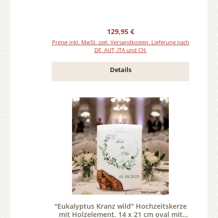
Regulärer Preis:
129,95 €
Preise inkl. MwSt. zzgl. Versandkosten. Lieferung nach
DE, AUT, ITA und CH.
Details
"Eukalyptus Kranz wild" Hochzeitskerze
mit Holzelement. 14 x 21 cm oval mit