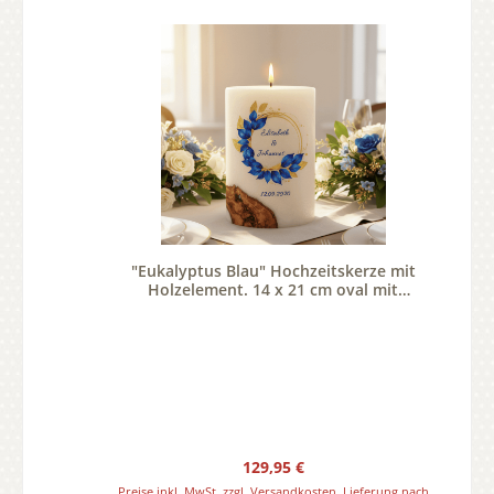
"Eukalyptus Blau" Hochzeitskerze mit
Holzelement. 14 x 21 cm oval mit
Teelicht oder Docht
Regulärer Preis:
129,95 €
Preise inkl. MwSt. zzgl. Versandkosten. Lieferung nach