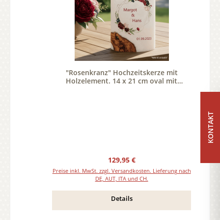
"Rosenkranz" Hochzeitskerze mit
Holzelement. 14 x 21 cm oval mit
Teelicht oder Docht
KONTAKT
Regulärer Preis:
129,95 €
Preise inkl. MwSt. zzgl. Versandkosten. Lieferung nach
DE, AUT, ITA und CH.
Details