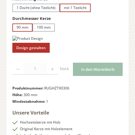
1 Docht (ohne Teelicht)
mit 1 Teelicht
auswählen
Durchmesser Kerze
90 mm
100 mm
Design gestalten
Produkt Anzahl: Gib den gewünschten Wert ein oder benutze die Schaltfläche
Stück
In den Warenkorb
Produktnummer:
RUGHZT90306
Höhe:
300 mm
Mindestabnahme:
1
Unsere Vorteile
Hochzeitskerze mit Holz
Original Kerze mit Holzelement