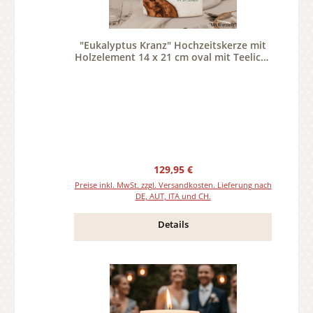
"Eukalyptus Kranz" Hochzeitskerze mit
Holzelement 14 x 21 cm oval mit Teelicht
oder Docht
Regulärer Preis:
129,95 €
Preise inkl. MwSt. zzgl. Versandkosten. Lieferung nach
DE, AUT, ITA und CH.
Details