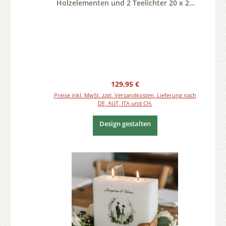
Holzelementen und 2 Teelichter 20 x 20
cm
Regulärer Preis:
129,95 €
Preise inkl. MwSt. zzgl. Versandkosten. Lieferung nach
DE, AUT, ITA und CH.
Design gestalten