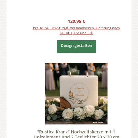
Regulärer Preis:
129,95 €
Preise inkl. MwSt. zzgl. Versandkosten. Lieferung nach
DE, AUT, ITA und CH.
Design gestalten
"Rustica Kranz" Hochzeitskerze mit 1
Holzelement und 2 Teelichter 20 x 20 cm