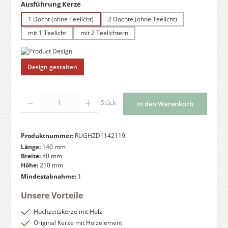
auswählen
Ausführung Kerze
1 Docht (ohne Teelicht)
2 Dochte (ohne Teelicht)
mit 1 Teelicht
mit 2 Teelichtern
Design gestalten
Produkt Anzahl: Gib den gewünschten Wert ein oder benutze die Schaltfläche
Stück
In den Warenkorb
Produktnummer:
RUGHZD1142119
Länge:
140 mm
Breite:
80 mm
Höhe:
210 mm
Mindestabnahme:
1
Unsere Vorteile
Hochzeitskerze mit Holz
Original Kerze mit Holzelement