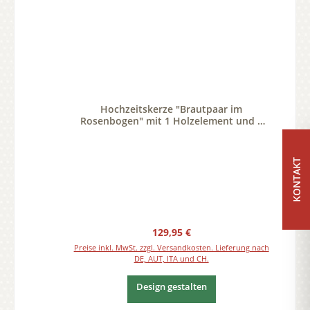
Hochzeitskerze "Brautpaar im
Rosenbogen" mit 1 Holzelement und 2
Teelichter 20 x 20 cm
KONTAKT
Regulärer Preis:
129,95 €
Preise inkl. MwSt. zzgl. Versandkosten. Lieferung nach
DE, AUT, ITA und CH.
Design gestalten