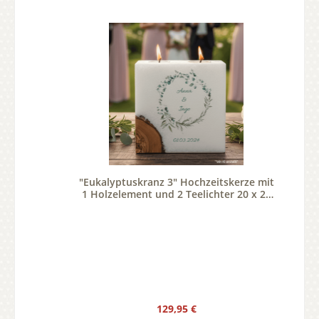
"Eukalyptuskranz 3" Hochzeitskerze mit
1 Holzelement und 2 Teelichter 20 x 20
cm
Regulärer Preis:
129,95 €