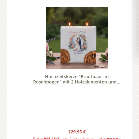
Hochzeitskerze "Brautpaar im
Rosenbogen" mit 2 Holzelementen und 2
Teelichter 20 x 20 cm
Regulärer Preis:
129,95 €
Preise inkl. MwSt. zzgl. Versandkosten. Lieferung nach