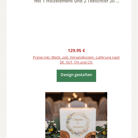
mit 1 Holzelement und 2 Teelichter 20 x
20 cm
Regulärer Preis:
129,95 €
Preise inkl. MwSt. zzgl. Versandkosten. Lieferung nach
DE, AUT, ITA und CH.
Design gestalten