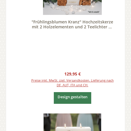
"Frühlingsblumen Kranz" Hochzeitskerze
mit 2 Holzelementen und 2 Teelichter 20
x 20 cm
Regulärer Preis:
129,95 €
Preise inkl. MwSt. zzgl. Versandkosten. Lieferung nach
DE, AUT, ITA und CH.
Design gestalten