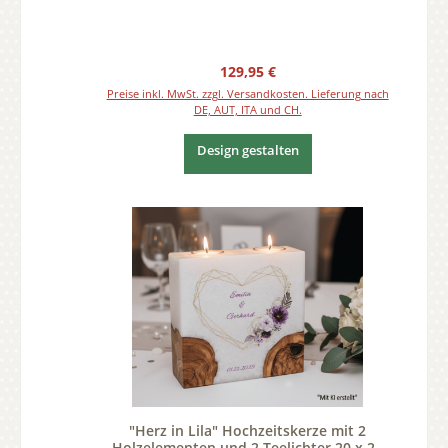
Regulärer Preis:
129,95 €
Preise inkl. MwSt. zzgl. Versandkosten. Lieferung nach
DE, AUT, ITA und CH.
Design gestalten
"Herz in Lila" Hochzeitskerze mit 2
Holzelementen und 2 Teelichter 20 x 20