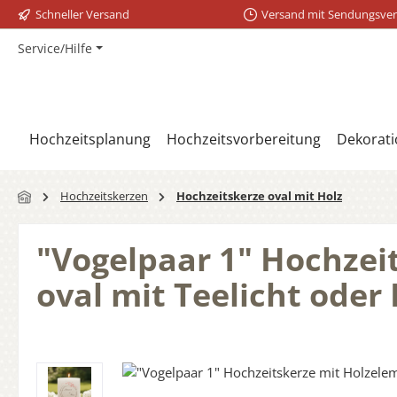
Schneller Versand
Versand mit Sendungsver
m Hauptinhalt springen
Zur Suche springen
Zur Hauptnavigation springen
Service/Hilfe
Hochzeitsplanung
Hochzeitsvorbereitung
Dekorati
Hochzeitskerzen
Hochzeitskerze oval mit Holz
"Vogelpaar 1" Hochzei
oval mit Teelicht oder
Bildergalerie überspringen