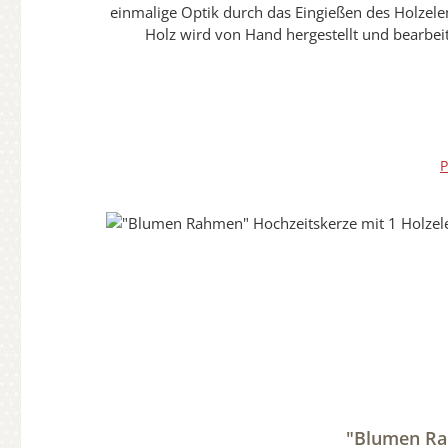
einmalige Optik durch das Eingießen des Holzelem
Holz wird von Hand hergestellt und bearbeit
Erinnerungsstück und Wegbegleiter macht.Sie erhal
hochwertigen individuellen Hochzeitskerzen wird
können daher auch normal angefasst werden.Die Versiegelung wird durch Handarbeit aufgebracht und hat in sich eine eigene Struktur.Diese Abbildung ist nur ein
Beispielbild. Die Holzoptik kann vom Bild erhe
P
"Blumen Rah