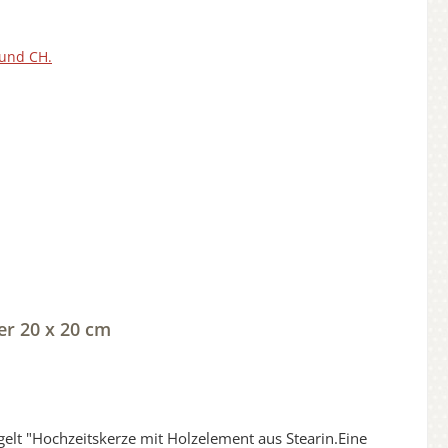
ei unseren Kerzen aus Holz aussuchen.Dekomaterial ist
210217
 und CH.
er 20 x 20 cm