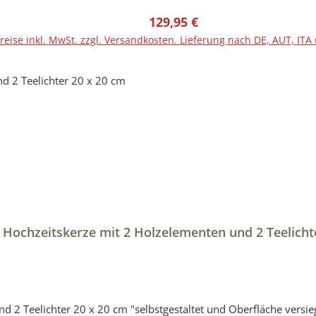
blich abweichen.Gerne können Sie sich eine Wunschkerze direkt b
Regulärer Preis:
129,95 €
nicht Bestandteil der Bestellung.Hersteller-Artikel-Nr.: RUGHZT
reise inkl. MwSt. zzgl. Versandkosten. Lieferung nach DE, AUT, ITA
 Hochzeitskerze mit 2 Holzelementen und 2 Teelicht
versiegelt "Hochzeitskerze mit Holzelement aus Stearin.Eine