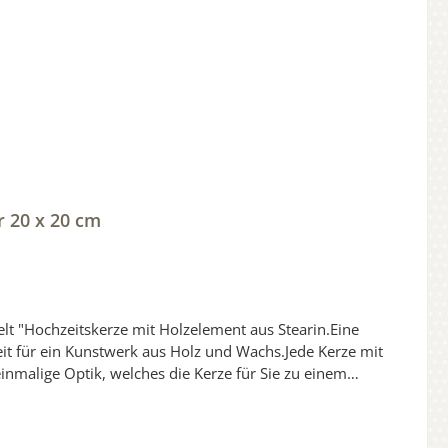
r 20 x 20 cm
eit für ein Kunstwerk aus Holz und Wachs.Jede Kerze mit
inmalige Optik, welches die Kerze für Sie zu einem
e zur Freigabe.1 x Korrektur ist kostenfrei.Jede unserer
redelt.Die Verzierungen sind Oberflächenversiegelt und