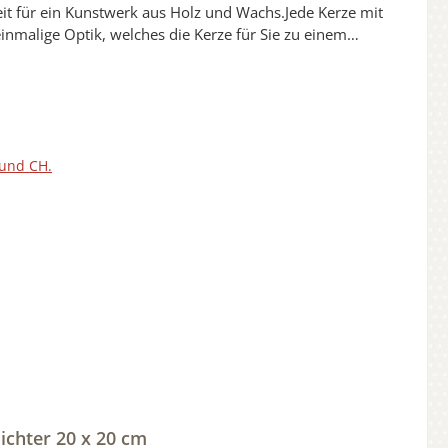
eit für ein Kunstwerk aus Holz und Wachs.Jede Kerze mit
inmalige Optik, welches die Kerze für Sie zu einem
e zur Freigabe.1 x Korrektur ist kostenfrei.Jede unserer
redelt.Die Verzierungen sind Oberflächenversiegelt und
ei unseren Kerzen aus Holz aussuchen.Dekomaterial ist
200217
 und CH.
chter 20 x 20 cm