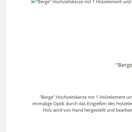
"Berge
"Berge" Hochzeitskerze mit 1 Holzelement und 2 Teelichter 20 x 20 cm "selbstgestaltet und Oberfläche v
einmalige Optik durch das Eingießen des Holzelem
Holz wird von Hand hergestellt und bearbeit
Erinnerungsstück und Wegbegleiter macht.Sie erhal
hochwertigen individuellen Hochzeitskerzen wird
können daher auch normal angefasst werden.Die Versiegelung wird durch Handarbeit aufgebracht und hat in sich eine eigene Struktur.Diese Abbildung ist nur ein