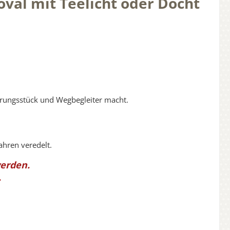
oval mit Teelicht oder Docht
nerungsstück und Wegbegleiter macht.
ahren veredelt.
werden.
.