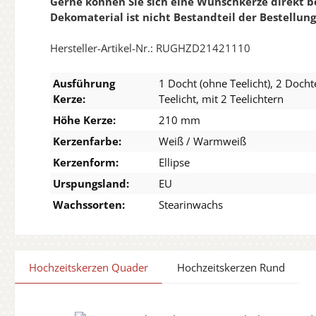
Gerne können Sie sich eine Wunschkerze direkt b
Dekomaterial ist nicht Bestandteil der Bestellung
Hersteller-Artikel-Nr.: RUGHZD21421110
Ausführung
1 Docht (ohne Teelicht), 2 Dochte
Kerze:
Teelicht, mit 2 Teelichtern
Höhe Kerze:
210 mm
Kerzenfarbe:
Weiß / Warmweiß
Kerzenform:
Ellipse
Urspungsland:
EU
Wachssorten:
Stearinwachs
Hochzeitskerzen Quader
Hochzeitskerzen Rund
Produktgalerie überspringen