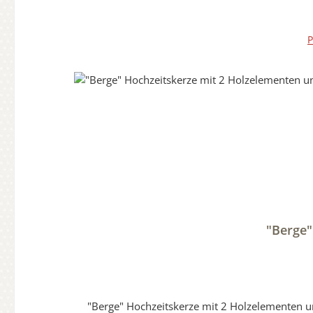
Beispielbild. Die Holzoptik kann vom Bild erhe
P
"Berge"
"Berge" Hochzeitskerze mit 2 Holzelementen und 2 Teelichter 20 x 20 cm "selbstgestaltet und Oberfläche 