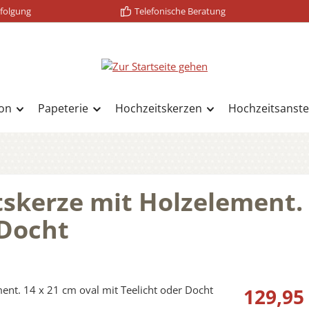
folgung
Telefonische Beratung
on
Papeterie
Hochzeitskerzen
Hochzeitsanste
tskerze mit Holzelement.
 Docht
Regulärer Prei
129,95