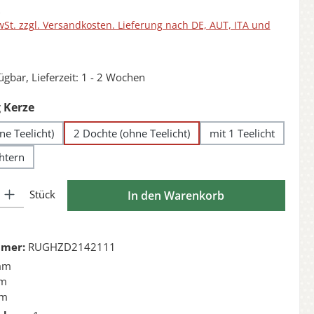
wSt. zzgl. Versandkosten. Lieferung nach DE, AUT, ITA und
ügbar, Lieferzeit: 1 - 2 Wochen
auswählen
 Kerze
ne Teelicht)
2 Dochte (ohne Teelicht)
mit 1 Teelicht
chtern
l: Gib den gewünschten Wert ein oder benutze die Schaltflächen 
Stück
In den Warenkorb
mmer:
RUGHZD2142111
mm
m
mm