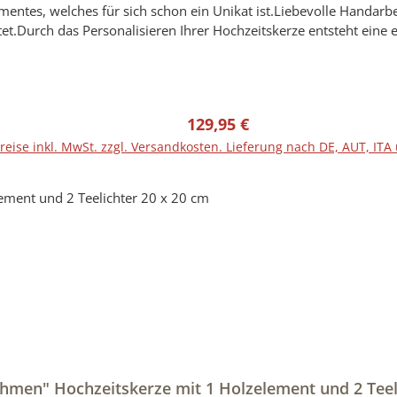
entes, welches für sich schon ein Unikat ist.Liebevolle Handarb
et.Durch das Personalisieren Ihrer Hochzeitskerze entsteht eine e
ten vor der Anfertigung einen Entwurf (Bild) mit der Originalkerz
 mit Hilfe von hochwertigen LED- und/oder UV-Druckverfahren ve
blich abweichen.Gerne können Sie sich eine Wunschkerze direkt b
Regulärer Preis:
129,95 €
nicht Bestandteil der Bestellung.Hersteller-Artikel-Nr.: RUGHZT
reise inkl. MwSt. zzgl. Versandkosten. Lieferung nach DE, AUT, ITA
men" Hochzeitskerze mit 1 Holzelement und 2 Teeli