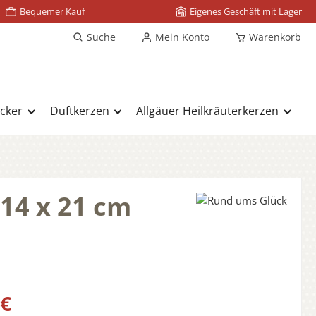
Bequemer Kauf
Eigenes Geschäft mit Lager
Suche
Mein Konto
Warenkorb
cker
Duftkerzen
Allgäuer Heilkräuterkerzen
 14 x 21 cm
s:
 €