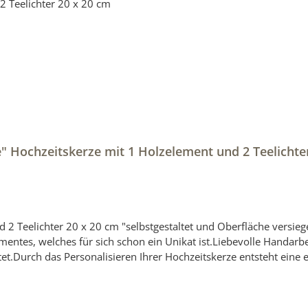
" Hochzeitskerze mit 1 Holzelement und 2 Teelichte
ersiegelt "Hochzeitskerze mit Holzelement aus Stearin.Eine
entes, welches für sich schon ein Unikat ist.Liebevolle Handarb
et.Durch das Personalisieren Ihrer Hochzeitskerze entsteht eine e
ten vor der Anfertigung einen Entwurf (Bild) mit der Originalkerz
 mit Hilfe von hochwertigen LED- und/oder UV-Druckverfahren ve