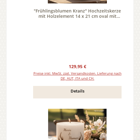
"Frühlingsblumen Kranz" Hochzeitskerze
mit Holzelement 14 x 21 cm oval mit
Teelicht oder Docht
Regulärer Preis:
129,95 €
Preise inkl. MwSt. zzgl. Versandkosten. Lieferung nach
DE, AUT, ITA und CH.
Details