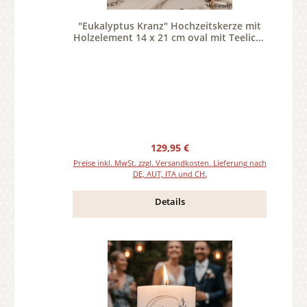
"Eukalyptus Kranz" Hochzeitskerze mit
Holzelement 14 x 21 cm oval mit Teelicht
oder Docht
Regulärer Preis:
129,95 €
Preise inkl. MwSt. zzgl. Versandkosten. Lieferung nach
DE, AUT, ITA und CH.
Details