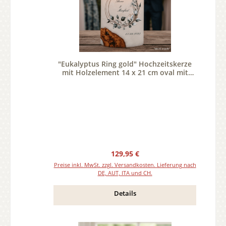
"Eukalyptus Ring gold" Hochzeitskerze
mit Holzelement 14 x 21 cm oval mit
Teelicht oder Docht
Regulärer Preis:
129,95 €
Preise inkl. MwSt. zzgl. Versandkosten. Lieferung nach
DE, AUT, ITA und CH.
Details