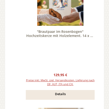
"Brautpaar im Rosenbogen"
Hochzeitskerze mit Holzelement. 14 x 21
cm oval mit Teelicht oder Docht
Regulärer Preis:
129,95 €
Preise inkl. MwSt. zzgl. Versandkosten. Lieferung nach
DE, AUT, ITA und CH.
Details