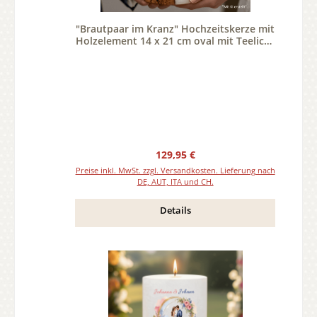
"Brautpaar im Kranz" Hochzeitskerze mit
Holzelement 14 x 21 cm oval mit Teelicht
oder Docht
Regulärer Preis:
129,95 €
Preise inkl. MwSt. zzgl. Versandkosten. Lieferung nach
DE, AUT, ITA und CH.
Details