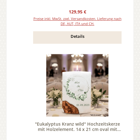
Regulärer Preis:
129,95 €
Preise inkl. MwSt. zzgl. Versandkosten. Lieferung nach
DE, AUT, ITA und CH.
Details
"Eukalyptus Kranz wild" Hochzeitskerze
mit Holzelement. 14 x 21 cm oval mit
Teelicht oder Docht