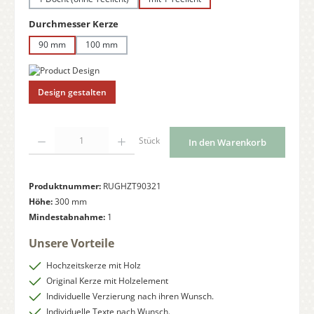
auswählen
Durchmesser Kerze
90 mm
100 mm
Design gestalten
Produkt Anzahl: Gib den gewünschten Wert ein oder benutze die Schaltfläche
Stück
In den Warenkorb
Produktnummer:
RUGHZT90321
Höhe:
300 mm
Mindestabnahme:
1
Unsere Vorteile
Hochzeitskerze mit Holz
Original Kerze mit Holzelement
Individuelle Verzierung nach ihren Wunsch.
Individuelle Texte nach Wunsch.