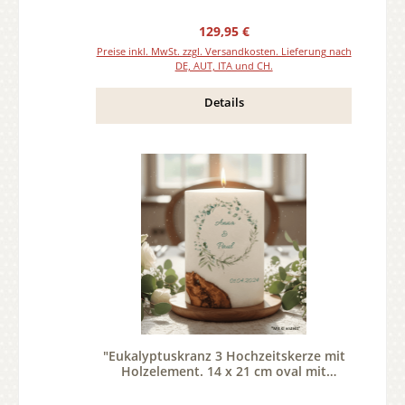
Regulärer Preis:
129,95 €
Preise inkl. MwSt. zzgl. Versandkosten. Lieferung nach
DE, AUT, ITA und CH.
Details
"Eukalyptuskranz 3 Hochzeitskerze mit
Holzelement. 14 x 21 cm oval mit
Teelicht oder Docht