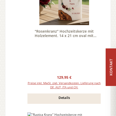
"Rosenkranz" Hochzeitskerze mit
Holzelement. 14 x 21 cm oval mit
Teelicht oder Docht
KONTAKT
Regulärer Preis:
129,95 €
Preise inkl. MwSt. zzgl. Versandkosten. Lieferung nach
DE, AUT, ITA und CH.
Details