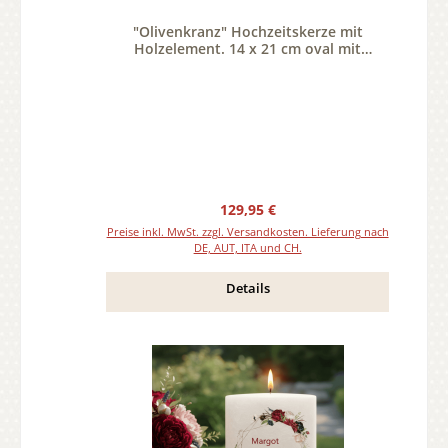
"Olivenkranz" Hochzeitskerze mit
Holzelement. 14 x 21 cm oval mit
Teelicht oder Docht
Regulärer Preis:
129,95 €
Preise inkl. MwSt. zzgl. Versandkosten. Lieferung nach
DE, AUT, ITA und CH.
Details