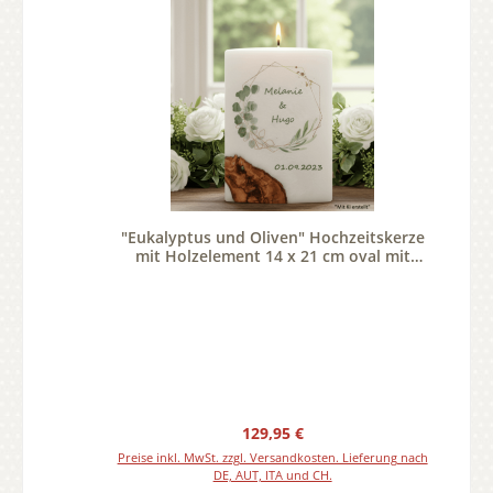
"Eukalyptus und Oliven" Hochzeitskerze
mit Holzelement 14 x 21 cm oval mit
Teelicht oder Docht
Regulärer Preis:
129,95 €
Preise inkl. MwSt. zzgl. Versandkosten. Lieferung nach
DE, AUT, ITA und CH.