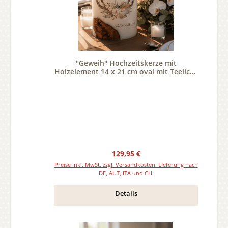
"Geweih" Hochzeitskerze mit
Holzelement 14 x 21 cm oval mit Teelicht
oder Docht
Regulärer Preis:
129,95 €
Preise inkl. MwSt. zzgl. Versandkosten. Lieferung nach
DE, AUT, ITA und CH.
Details