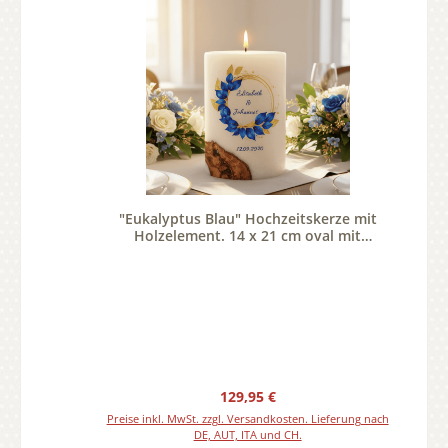
"Eukalyptus Blau" Hochzeitskerze mit
Holzelement. 14 x 21 cm oval mit
Teelicht oder Docht
Regulärer Preis:
129,95 €
Preise inkl. MwSt. zzgl. Versandkosten. Lieferung nach
DE, AUT, ITA und CH.