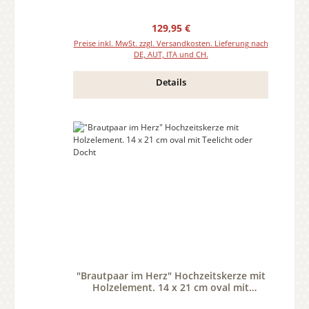
Regulärer Preis:
129,95 €
Preise inkl. MwSt. zzgl. Versandkosten. Lieferung nach
DE, AUT, ITA und CH.
Details
"Brautpaar im Herz" Hochzeitskerze mit
Holzelement. 14 x 21 cm oval mit
Teelicht oder Docht