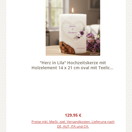
"Herz in Lila" Hochzeitskerze mit
Holzelement 14 x 21 cm oval mit Teelicht
oder Docht
Regulärer Preis:
129,95 €
Preise inkl. MwSt. zzgl. Versandkosten. Lieferung nach
DE, AUT, ITA und CH.