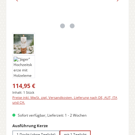
Regulärer Preis:
114,95 €
Inhalt:
1 Stück
Preise inkl. MwSt. zzgl. Versandkosten. Lieferung nach DE, AUT, ITA
und CH.
Sofort verfügbar, Lieferzeit: 1 - 2 Wochen
auswählen
Ausführung Kerze
1 Docht (ohne Teelicht)
mit 1 Teelicht