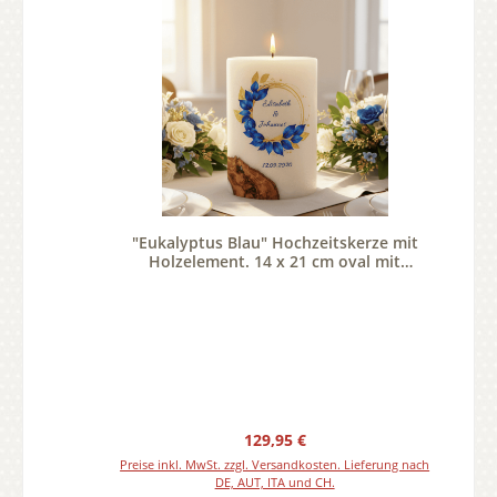
"Eukalyptus Blau" Hochzeitskerze mit
Holzelement. 14 x 21 cm oval mit
Teelicht oder Docht
Regulärer Preis:
129,95 €
Preise inkl. MwSt. zzgl. Versandkosten. Lieferung nach
DE, AUT, ITA und CH.