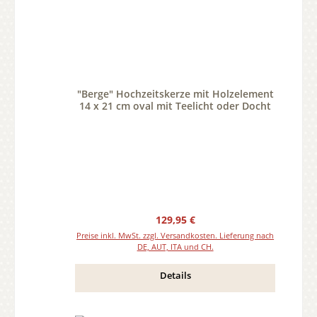
"Berge" Hochzeitskerze mit Holzelement
14 x 21 cm oval mit Teelicht oder Docht
Regulärer Preis:
129,95 €
Preise inkl. MwSt. zzgl. Versandkosten. Lieferung nach
DE, AUT, ITA und CH.
Details