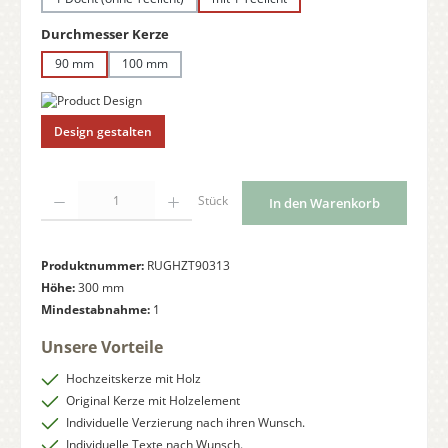
auswählen
Durchmesser Kerze
90 mm
100 mm
Design gestalten
Produkt Anzahl: Gib den gewünschten Wert ein oder benutze die Schaltflächen
Stück
In den Warenkorb
Produktnummer:
RUGHZT90313
Höhe:
300 mm
Mindestabnahme:
1
Unsere Vorteile
Hochzeitskerze mit Holz
Original Kerze mit Holzelement
Individuelle Verzierung nach ihren Wunsch.
Individuelle Texte nach Wunsch.