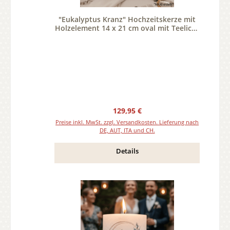
"Eukalyptus Kranz" Hochzeitskerze mit
Holzelement 14 x 21 cm oval mit Teelicht
oder Docht
Regulärer Preis:
129,95 €
Preise inkl. MwSt. zzgl. Versandkosten. Lieferung nach
DE, AUT, ITA und CH.
Details