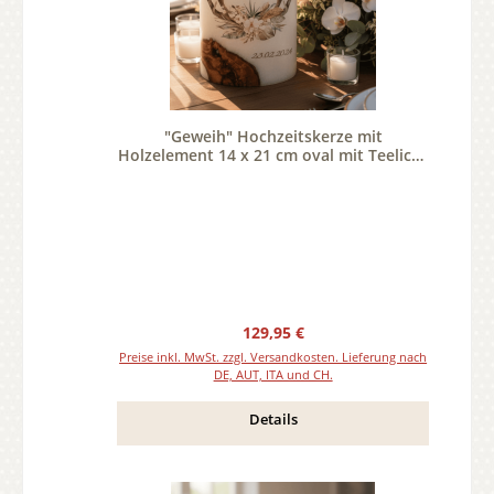
"Geweih" Hochzeitskerze mit
Holzelement 14 x 21 cm oval mit Teelicht
oder Docht
Regulärer Preis:
129,95 €
Preise inkl. MwSt. zzgl. Versandkosten. Lieferung nach
DE, AUT, ITA und CH.
Details