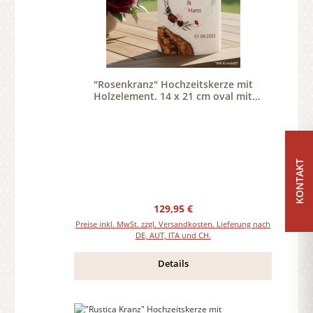
"Rosenkranz" Hochzeitskerze mit
Holzelement. 14 x 21 cm oval mit
Teelicht oder Docht
KONTAKT
Regulärer Preis:
129,95 €
Preise inkl. MwSt. zzgl. Versandkosten. Lieferung nach
DE, AUT, ITA und CH.
Details