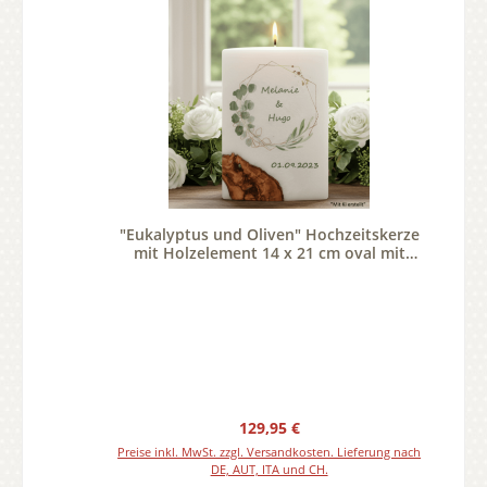
"Eukalyptus und Oliven" Hochzeitskerze
mit Holzelement 14 x 21 cm oval mit
Teelicht oder Docht
Regulärer Preis:
129,95 €
Preise inkl. MwSt. zzgl. Versandkosten. Lieferung nach
DE, AUT, ITA und CH.