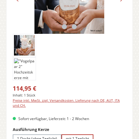
Regulärer Preis:
114,95 €
Inhalt:
1 Stück
Preise inkl. MwSt. zzgl. Versandkosten. Lieferung nach DE, AUT, ITA
und CH.
Sofort verfügbar, Lieferzeit: 1 - 2 Wochen
auswählen
Ausführung Kerze
1 Docht (ohne Teelicht)
mit 1 Teelicht