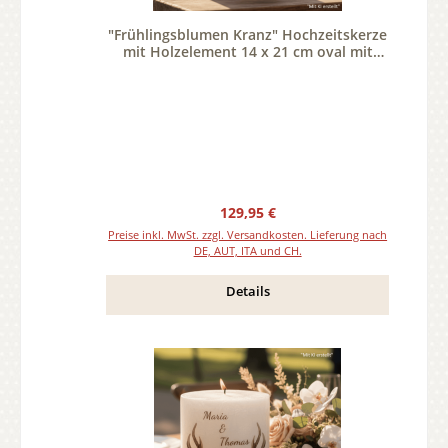
"Frühlingsblumen Kranz" Hochzeitskerze
mit Holzelement 14 x 21 cm oval mit
Teelicht oder Docht
Regulärer Preis:
129,95 €
Preise inkl. MwSt. zzgl. Versandkosten. Lieferung nach
DE, AUT, ITA und CH.
Details