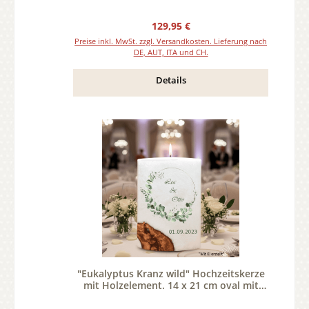
Regulärer Preis:
129,95 €
Preise inkl. MwSt. zzgl. Versandkosten. Lieferung nach
DE, AUT, ITA und CH.
Details
"Eukalyptus Kranz wild" Hochzeitskerze
mit Holzelement. 14 x 21 cm oval mit
Teelicht oder Docht