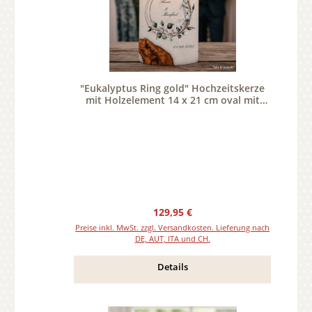
"Eukalyptus Ring gold" Hochzeitskerze
mit Holzelement 14 x 21 cm oval mit
Teelicht oder Docht
Regulärer Preis:
129,95 €
Preise inkl. MwSt. zzgl. Versandkosten. Lieferung nach
DE, AUT, ITA und CH.
Details