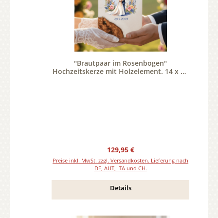
"Brautpaar im Rosenbogen"
Hochzeitskerze mit Holzelement. 14 x 21
cm oval mit Teelicht oder Docht
Regulärer Preis:
129,95 €
Preise inkl. MwSt. zzgl. Versandkosten. Lieferung nach
DE, AUT, ITA und CH.
Details