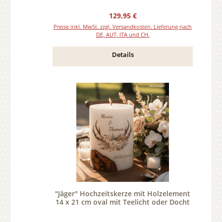
Regulärer Preis:
129,95 €
Preise inkl. MwSt. zzgl. Versandkosten. Lieferung nach
DE, AUT, ITA und CH.
Details
"Jäger" Hochzeitskerze mit Holzelement
14 x 21 cm oval mit Teelicht oder Docht