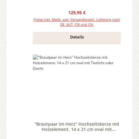
Regulärer Preis:
129,95 €
Preise inkl. MwSt. zzgl. Versandkosten. Lieferung nach
DE, AUT, ITA und CH.
Details
"Brautpaar im Herz" Hochzeitskerze mit
Holzelement. 14 x 21 cm oval mit
Teelicht oder Docht