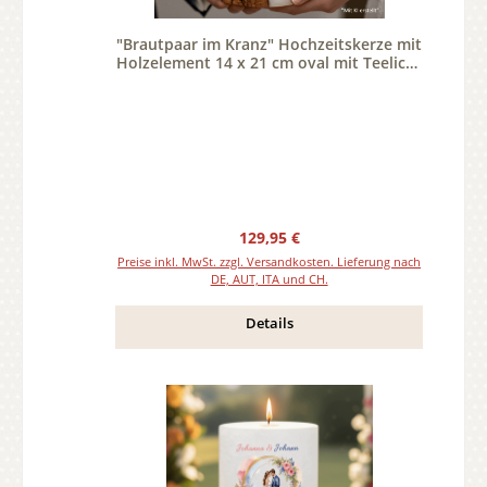
"Brautpaar im Kranz" Hochzeitskerze mit
Holzelement 14 x 21 cm oval mit Teelicht
oder Docht
Regulärer Preis:
129,95 €
Preise inkl. MwSt. zzgl. Versandkosten. Lieferung nach
DE, AUT, ITA und CH.
Details