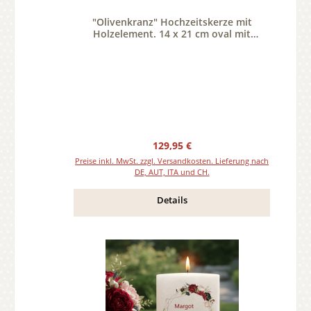
"Olivenkranz" Hochzeitskerze mit
Holzelement. 14 x 21 cm oval mit
Teelicht oder Docht
Regulärer Preis:
129,95 €
Preise inkl. MwSt. zzgl. Versandkosten. Lieferung nach
DE, AUT, ITA und CH.
Details