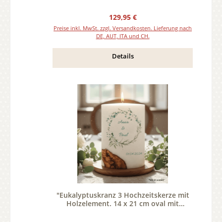
Regulärer Preis:
129,95 €
Preise inkl. MwSt. zzgl. Versandkosten. Lieferung nach
DE, AUT, ITA und CH.
Details
"Eukalyptuskranz 3 Hochzeitskerze mit
Holzelement. 14 x 21 cm oval mit
Teelicht oder Docht