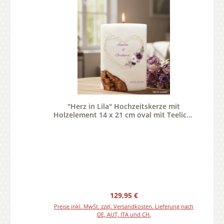
"Herz in Lila" Hochzeitskerze mit
Holzelement 14 x 21 cm oval mit Teelicht
oder Docht
Regulärer Preis:
129,95 €
Preise inkl. MwSt. zzgl. Versandkosten. Lieferung nach
DE, AUT, ITA und CH.