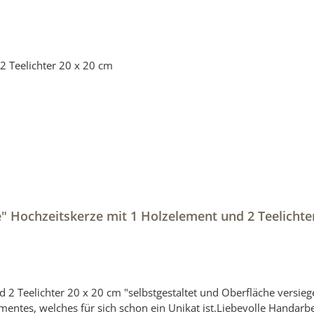
" Hochzeitskerze mit 1 Holzelement und 2 Teelichte
ersiegelt "Hochzeitskerze mit Holzelement aus Stearin.Eine
entes, welches für sich schon ein Unikat ist.Liebevolle Handarb