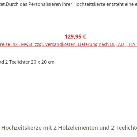
et.Durch das Personalisieren Ihrer Hochzeitskerze entsteht eine e
ten vor der Anfertigung einen Entwurf (Bild) mit der Originalkerz
 mit Hilfe von hochwertigen LED- und/oder UV-Druckverfahren ve
blich abweichen.Gerne können Sie sich eine Wunschkerze direkt b
Regulärer Preis:
129,95 €
nicht Bestandteil der Bestellung.Hersteller-Artikel-Nr.: RUGHZT
reise inkl. MwSt. zzgl. Versandkosten. Lieferung nach DE, AUT, ITA
 Hochzeitskerze mit 2 Holzelementen und 2 Teelicht