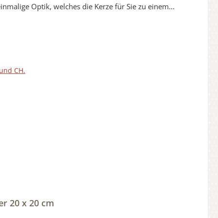
inmalige Optik, welches die Kerze für Sie zu einem
e zur Freigabe.1 x Korrektur ist kostenfrei.Jede unserer
redelt.Die Verzierungen sind Oberflächenversiegelt und
ei unseren Kerzen aus Holz aussuchen.Dekomaterial ist
210217
 und CH.
er 20 x 20 cm