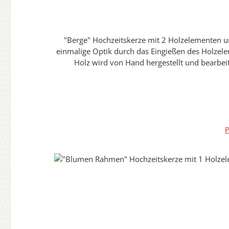
"Berge" Hochzeitskerze mit 2 Holzelementen und 2 Teelichter 20 x 20 cm "selbstgestaltet und Oberfläche 
einmalige Optik durch das Eingießen des Holzelem
Holz wird von Hand hergestellt und bearbeit
Erinnerungsstück und Wegbegleiter macht.Sie erhal
hochwertigen individuellen Hochzeitskerzen wird
können daher auch normal angefasst werden.Die Versiegelung wird durch Handarbeit aufgebracht und hat in sich eine eigene Struktur.Diese Abbildung ist nur ein
Beispielbild. Die Holzoptik kann vom Bild erhe
P