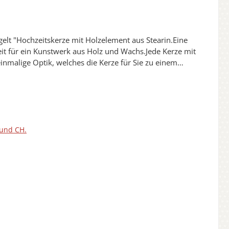
eit für ein Kunstwerk aus Holz und Wachs.Jede Kerze mit
inmalige Optik, welches die Kerze für Sie zu einem
e zur Freigabe.1 x Korrektur ist kostenfrei.Jede unserer
redelt.Die Verzierungen sind Oberflächenversiegelt und
ei unseren Kerzen aus Holz aussuchen.Dekomaterial ist
200217
 und CH.