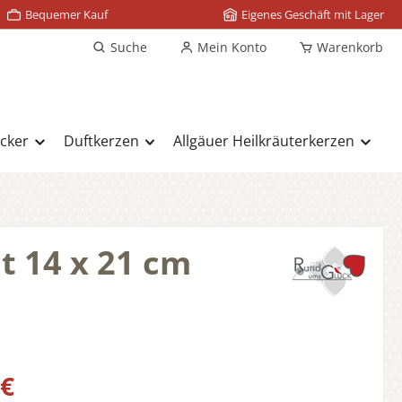
Bequemer Kauf
Eigenes Geschäft mit Lager
Suche
Mein Konto
Warenkorb
cker
Duftkerzen
Allgäuer Heilkräuterkerzen
t 14 x 21 cm
s:
 €