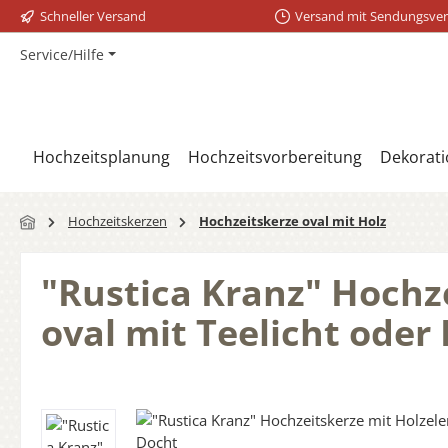
Schneller Versand
Versand mit Sendungsver
m Hauptinhalt springen
Zur Suche springen
Zur Hauptnavigation springen
Service/Hilfe
Hochzeitsplanung
Hochzeitsvorbereitung
Dekorati
Hochzeitskerzen
Hochzeitskerze oval mit Holz
"Rustica Kranz" Hochz
oval mit Teelicht oder
Bildergalerie überspringen