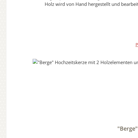
Holz wird von Hand hergestellt und bearbeit
Erinnerungsstück und Wegbegleiter macht.Sie erhal
hochwertigen individuellen Hochzeitskerzen wird
können daher auch normal angefasst werden.Die Versiegelung wird durch Handarbeit aufgebracht und hat in sich eine eigene Struktur.Diese Abbildung ist nur ein
Beispielbild. Die Holzoptik kann vom Bild erhe
P
"Berge"