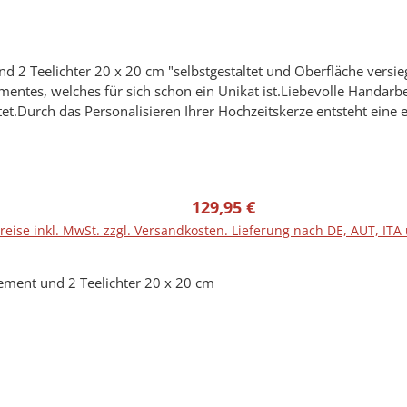
versiegelt "Hochzeitskerze mit Holzelement aus Stearin.Eine
entes, welches für sich schon ein Unikat ist.Liebevolle Handarb
et.Durch das Personalisieren Ihrer Hochzeitskerze entsteht eine e
ten vor der Anfertigung einen Entwurf (Bild) mit der Originalkerz
 mit Hilfe von hochwertigen LED- und/oder UV-Druckverfahren ve
blich abweichen.Gerne können Sie sich eine Wunschkerze direkt b
Regulärer Preis:
129,95 €
nicht Bestandteil der Bestellung.Hersteller-Artikel-Nr.: RUGHZT
reise inkl. MwSt. zzgl. Versandkosten. Lieferung nach DE, AUT, ITA