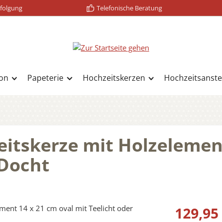
folgung
Telefonische Beratung
on
Papeterie
Hochzeitskerzen
Hochzeitsanste
eitskerze mit Holzelemen
 Docht
Regulärer Prei
129,95