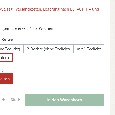
wSt. zzgl. Versandkosten. Lieferung nach DE, AUT, ITA und
ügbar, Lieferzeit: 1 - 2 Wochen
auswählen
 Kerze
ne Teelicht)
2 Dochte (ohne Teelicht)
mit 1 Teelicht
chtern
talten
l: Gib den gewünschten Wert ein oder benutze die Schaltflächen 
Stück
In den Warenkorb