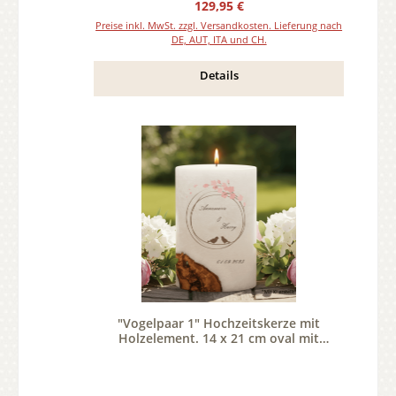
Regulärer Preis:
129,95 €
Preise inkl. MwSt. zzgl. Versandkosten. Lieferung nach
DE, AUT, ITA und CH.
Details
"Vogelpaar 1" Hochzeitskerze mit
Holzelement. 14 x 21 cm oval mit
Teelicht oder Docht