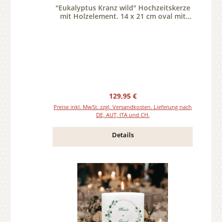
"Eukalyptus Kranz wild" Hochzeitskerze
mit Holzelement. 14 x 21 cm oval mit
Teelicht oder Docht
Regulärer Preis:
129,95 €
Preise inkl. MwSt. zzgl. Versandkosten. Lieferung nach
DE, AUT, ITA und CH.
Details