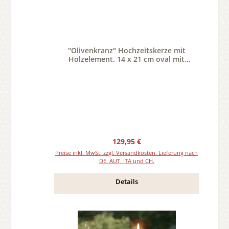
"Olivenkranz" Hochzeitskerze mit
Holzelement. 14 x 21 cm oval mit
Teelicht oder Docht
Regulärer Preis:
129,95 €
Preise inkl. MwSt. zzgl. Versandkosten. Lieferung nach
DE, AUT, ITA und CH.
Details