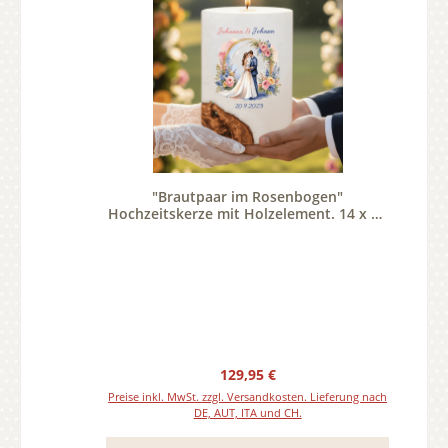
"Brautpaar im Rosenbogen"
Hochzeitskerze mit Holzelement. 14 x 21
cm oval mit Teelicht oder Docht
Regulärer Preis:
129,95 €
Preise inkl. MwSt. zzgl. Versandkosten. Lieferung nach
DE, AUT, ITA und CH.