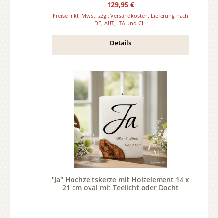
Regulärer Preis:
129,95 €
Preise inkl. MwSt. zzgl. Versandkosten. Lieferung nach
DE, AUT, ITA und CH.
Details
"Ja" Hochzeitskerze mit Holzelement 14 x
21 cm oval mit Teelicht oder Docht