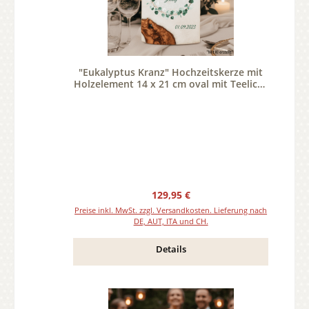
"Eukalyptus Kranz" Hochzeitskerze mit
Holzelement 14 x 21 cm oval mit Teelicht
oder Docht
Regulärer Preis:
129,95 €
Preise inkl. MwSt. zzgl. Versandkosten. Lieferung nach
DE, AUT, ITA und CH.
Details