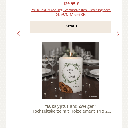
Regulärer Preis:
129,95 €
Preise inkl. MwSt. zzgl. Versandkosten. Lieferung nach
DE, AUT, ITA und CH.
Details
"Eukalyptus und Zweigen"
Hochzeitskerze mit Holzelement 14 x 21
cm oval mit Teelicht oder Docht