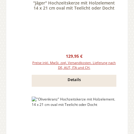
"Jäger" Hochzeitskerze mit Holzelement
14 x 21 cm oval mit Teelicht oder Docht
Regulärer Preis:
129,95 €
Preise inkl. MwSt. zzgl. Versandkosten. Lieferung nach
DE, AUT, ITA und CH.
Details