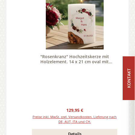
"Rosenkranz" Hochzeitskerze mit
Holzelement. 14 x 21 cm oval mit
Teelicht oder Docht
KONTAKT
Regulärer Preis:
129,95 €
Preise inkl. MwSt. zzgl. Versandkosten. Lieferung nach
DE, AUT, ITA und CH.
Details