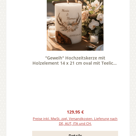
"Geweih" Hochzeitskerze mit
Holzelement 14 x 21 cm oval mit Teelicht
oder Docht
Regulärer Preis:
129,95 €
Preise inkl. MwSt. zzgl. Versandkosten. Lieferung nach
DE, AUT, ITA und CH.
Details