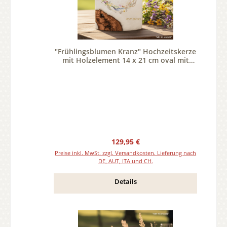
"Frühlingsblumen Kranz" Hochzeitskerze
mit Holzelement 14 x 21 cm oval mit
Teelicht oder Docht
Regulärer Preis:
129,95 €
Preise inkl. MwSt. zzgl. Versandkosten. Lieferung nach
DE, AUT, ITA und CH.
Details