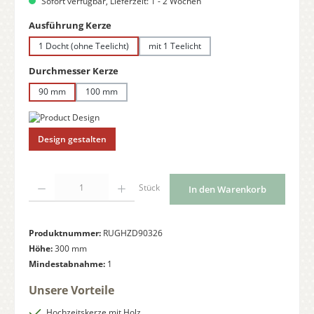
Sofort verfügbar, Lieferzeit: 1 - 2 Wochen
auswählen
Ausführung Kerze
1 Docht (ohne Teelicht)
mit 1 Teelicht
auswählen
Durchmesser Kerze
90 mm
100 mm
Design gestalten
Produkt Anzahl: Gib den gewünschten Wert ein oder benutze die Schaltflächen
Stück
In den Warenkorb
Produktnummer:
RUGHZD90326
Höhe:
300 mm
Mindestabnahme:
1
Unsere Vorteile
Hochzeitskerze mit Holz