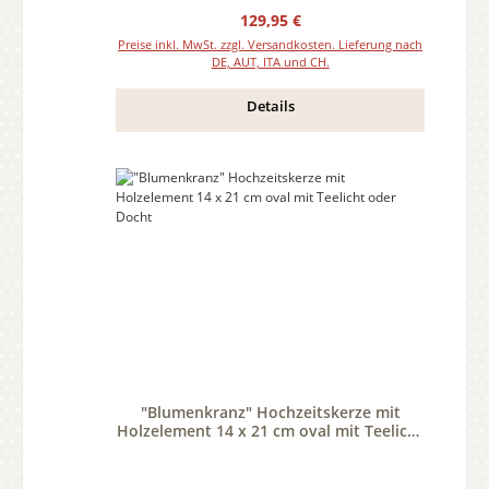
Regulärer Preis:
129,95 €
Preise inkl. MwSt. zzgl. Versandkosten. Lieferung nach
DE, AUT, ITA und CH.
Details
"Blumenkranz" Hochzeitskerze mit
Holzelement 14 x 21 cm oval mit Teelicht
oder Docht