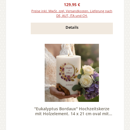
Regulärer Preis:
129,95 €
Preise inkl. MwSt. zzgl. Versandkosten. Lieferung nach
DE, AUT, ITA und CH.
Details
"Eukalyptus Bordaux" Hochzeitskerze
mit Holzelement. 14 x 21 cm oval mit
Teelicht oder Docht