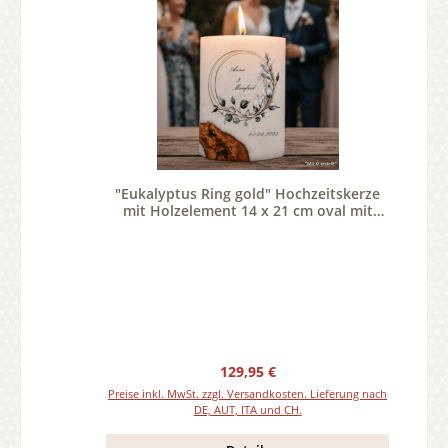
"Eukalyptus Ring gold" Hochzeitskerze
mit Holzelement 14 x 21 cm oval mit
Teelicht oder Docht
Regulärer Preis:
129,95 €
Preise inkl. MwSt. zzgl. Versandkosten. Lieferung nach
DE, AUT, ITA und CH.