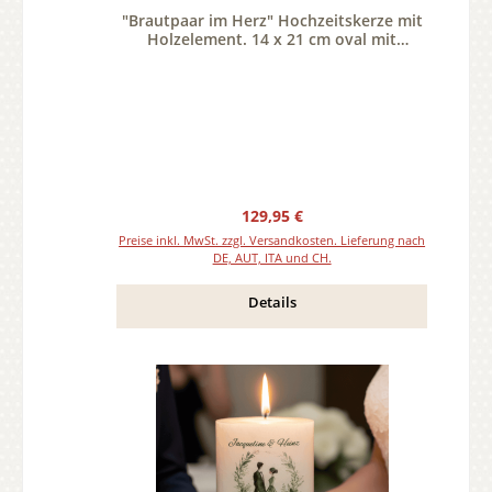
"Brautpaar im Herz" Hochzeitskerze mit
Holzelement. 14 x 21 cm oval mit
Teelicht oder Docht
Regulärer Preis:
129,95 €
Preise inkl. MwSt. zzgl. Versandkosten. Lieferung nach
DE, AUT, ITA und CH.
Details