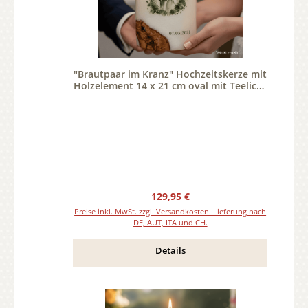
"Brautpaar im Kranz" Hochzeitskerze mit
Holzelement 14 x 21 cm oval mit Teelicht
oder Docht
Regulärer Preis:
129,95 €
Preise inkl. MwSt. zzgl. Versandkosten. Lieferung nach
DE, AUT, ITA und CH.
Details