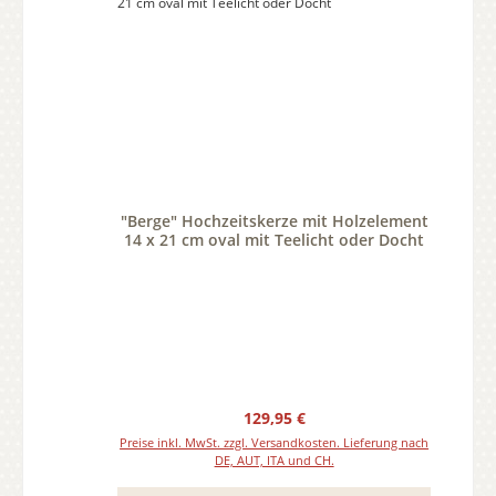
"Berge" Hochzeitskerze mit Holzelement
14 x 21 cm oval mit Teelicht oder Docht
Regulärer Preis:
129,95 €
Preise inkl. MwSt. zzgl. Versandkosten. Lieferung nach
DE, AUT, ITA und CH.