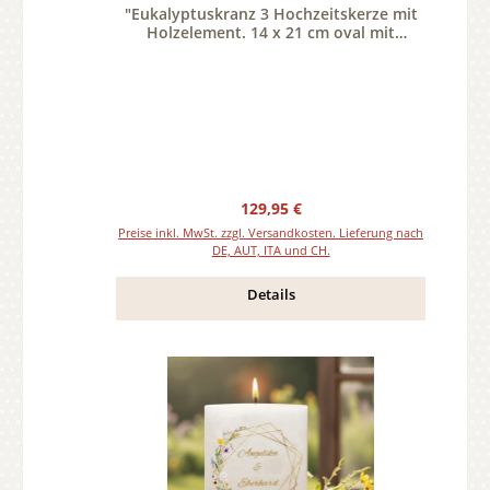
"Eukalyptuskranz 3 Hochzeitskerze mit
Holzelement. 14 x 21 cm oval mit
Teelicht oder Docht
Regulärer Preis:
129,95 €
Preise inkl. MwSt. zzgl. Versandkosten. Lieferung nach
DE, AUT, ITA und CH.
Details