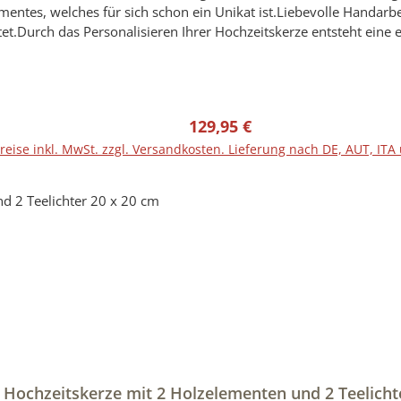
entes, welches für sich schon ein Unikat ist.Liebevolle Handarb
et.Durch das Personalisieren Ihrer Hochzeitskerze entsteht eine e
ten vor der Anfertigung einen Entwurf (Bild) mit der Originalkerz
 mit Hilfe von hochwertigen LED- und/oder UV-Druckverfahren ve
blich abweichen.Gerne können Sie sich eine Wunschkerze direkt b
Regulärer Preis:
129,95 €
nicht Bestandteil der Bestellung.Hersteller-Artikel-Nr.: RUGHZT
reise inkl. MwSt. zzgl. Versandkosten. Lieferung nach DE, AUT, ITA
 Hochzeitskerze mit 2 Holzelementen und 2 Teelicht