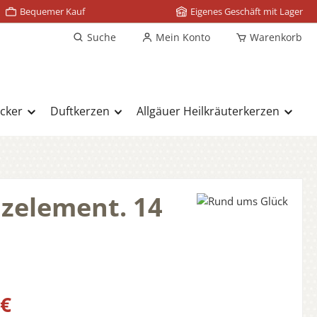
Bequemer Kauf
Eigenes Geschäft mit Lager
Suche
Mein Konto
Warenkorb
cker
Duftkerzen
Allgäuer Heilkräuterkerzen
lzelement. 14
s:
 €