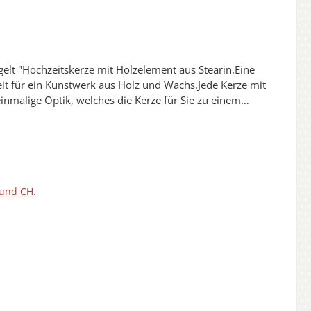
eit für ein Kunstwerk aus Holz und Wachs.Jede Kerze mit
inmalige Optik, welches die Kerze für Sie zu einem
e zur Freigabe.1 x Korrektur ist kostenfrei.Jede unserer
redelt.Die Verzierungen sind Oberflächenversiegelt und
ei unseren Kerzen aus Holz aussuchen.Dekomaterial ist
200217
 und CH.