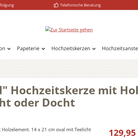
folgung
Telefonische Beratung
on
Papeterie
Hochzeitskerzen
Hochzeitsanste
d" Hochzeitskerze mit Ho
cht oder Docht
Regulärer Prei
129,95