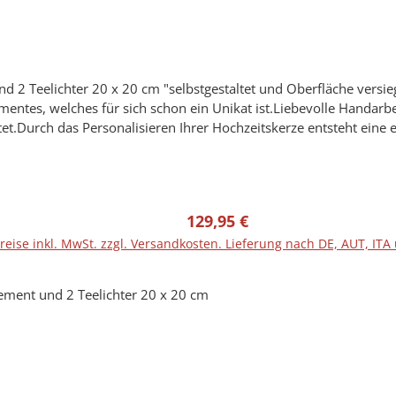
versiegelt "Hochzeitskerze mit Holzelement aus Stearin.Eine
entes, welches für sich schon ein Unikat ist.Liebevolle Handarb
et.Durch das Personalisieren Ihrer Hochzeitskerze entsteht eine e
ten vor der Anfertigung einen Entwurf (Bild) mit der Originalkerz
 mit Hilfe von hochwertigen LED- und/oder UV-Druckverfahren ve
blich abweichen.Gerne können Sie sich eine Wunschkerze direkt b
Regulärer Preis:
129,95 €
nicht Bestandteil der Bestellung.Hersteller-Artikel-Nr.: RUGHZT
reise inkl. MwSt. zzgl. Versandkosten. Lieferung nach DE, AUT, ITA