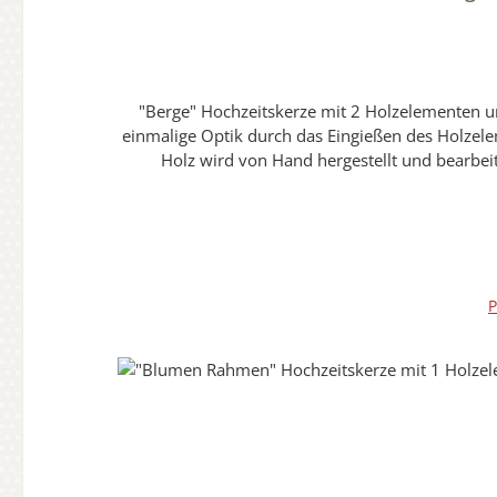
"Berge" Hochzeitskerze mit 2 Holzelementen und 2 Teelichter 20 x 20 cm "selbstgestaltet und Oberfläche 
einmalige Optik durch das Eingießen des Holzelem
Holz wird von Hand hergestellt und bearbeit
Erinnerungsstück und Wegbegleiter macht.Sie erhal
hochwertigen individuellen Hochzeitskerzen wird
können daher auch normal angefasst werden.Die Versiegelung wird durch Handarbeit aufgebracht und hat in sich eine eigene Struktur.Diese Abbildung ist nur ein
Beispielbild. Die Holzoptik kann vom Bild erhe
P