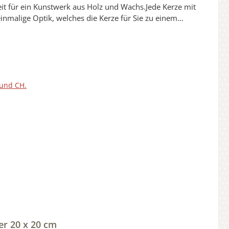
eit für ein Kunstwerk aus Holz und Wachs.Jede Kerze mit
inmalige Optik, welches die Kerze für Sie zu einem
e zur Freigabe.1 x Korrektur ist kostenfrei.Jede unserer
redelt.Die Verzierungen sind Oberflächenversiegelt und
ei unseren Kerzen aus Holz aussuchen.Dekomaterial ist
210217
 und CH.
er 20 x 20 cm