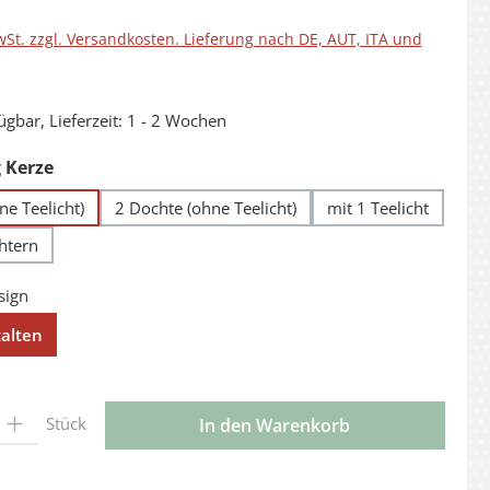
wSt. zzgl. Versandkosten. Lieferung nach DE, AUT, ITA und
ügbar, Lieferzeit: 1 - 2 Wochen
auswählen
 Kerze
ne Teelicht)
2 Dochte (ohne Teelicht)
mit 1 Teelicht
chtern
talten
l: Gib den gewünschten Wert ein oder benutze die Schaltflächen 
Stück
In den Warenkorb