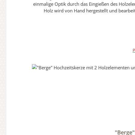
einmalige Optik durch das Eingießen des Holzelem
Holz wird von Hand hergestellt und bearbeit
Erinnerungsstück und Wegbegleiter macht.Sie erhal
hochwertigen individuellen Hochzeitskerzen wird
können daher auch normal angefasst werden.Die Versiegelung wird durch Handarbeit aufgebracht und hat in sich eine eigene Struktur.Diese Abbildung ist nur ein
Beispielbild. Die Holzoptik kann vom Bild erhe
P
"Berge"