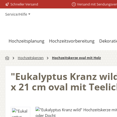
Schneller Versand
Versand mit Sendungsver
m Hauptinhalt springen
Zur Suche springen
Zur Hauptnavigation springen
Service/Hilfe
Hochzeitsplanung
Hochzeitsvorbereitung
Dekorati
Hochzeitskerzen
Hochzeitskerze oval mit Holz
"Eukalyptus Kranz wil
x 21 cm oval mit Teeli
Bildergalerie überspringen