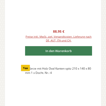
Regulärer Preis:
88,95 €
Preise inkl. MwSt. zzgl. Versandkosten. Lieferung nach
DE, AUT, ITA und CH.
In den Warenkorb
Tipp