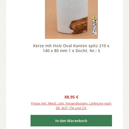
Kerze mit Holz Oval Kanten spitz 210 x
140 x 80 mm 1 x Docht. Nr.: 5
Regulärer Preis:
88,95 €
Preise inkl. MwSt. zzgl. Versandkosten. Lieferung nach
DE, AUT, ITA und CH.
In den Warenkorb