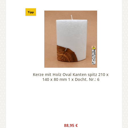
Tipp
Kerze mit Holz Oval Kanten spitz 210 x
140 x 80 mm 1 x Docht. Nr.: 6
Regulärer Preis:
88,95 €