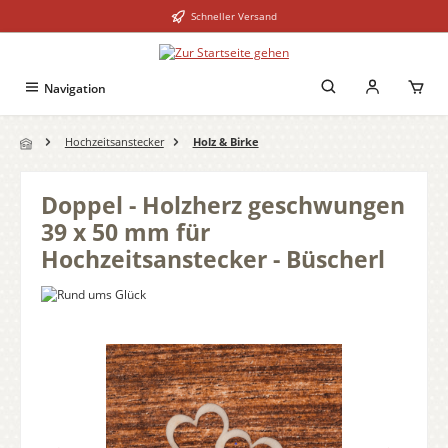
Schneller Versand
Zum Hauptinhalt springen
Navigation
Hochzeitsanstecker
Holz & Birke
Doppel - Holzherz geschwungen
39 x 50 mm für
Hochzeitsanstecker - Büscherl
Bildergalerie überspringen