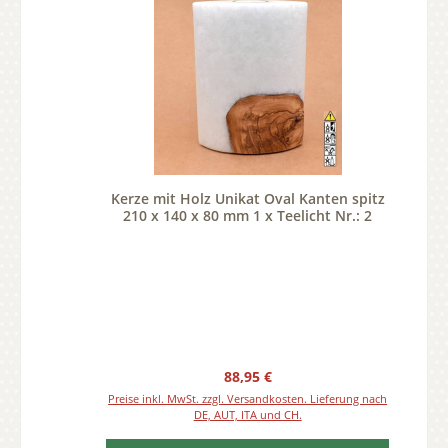
Kerze mit Holz Unikat Oval Kanten spitz
210 x 140 x 80 mm 1 x Teelicht Nr.: 2
Regulärer Preis:
88,95 €
Preise inkl. MwSt. zzgl. Versandkosten. Lieferung nach
DE, AUT, ITA und CH.