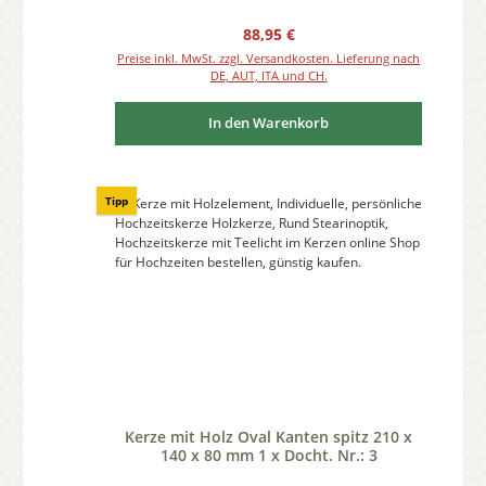
Regulärer Preis:
88,95 €
Preise inkl. MwSt. zzgl. Versandkosten. Lieferung nach
DE, AUT, ITA und CH.
In den Warenkorb
Tipp
Kerze mit Holz Oval Kanten spitz 210 x
140 x 80 mm 1 x Docht. Nr.: 3