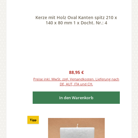
Kerze mit Holz Oval Kanten spitz 210 x
140 x 80 mm 1 x Docht. Nr.: 4
Regulärer Preis:
88,95 €
Preise inkl. MwSt. zzgl. Versandkosten. Lieferung nach
DE, AUT, ITA und CH.
In den Warenkorb
Tipp