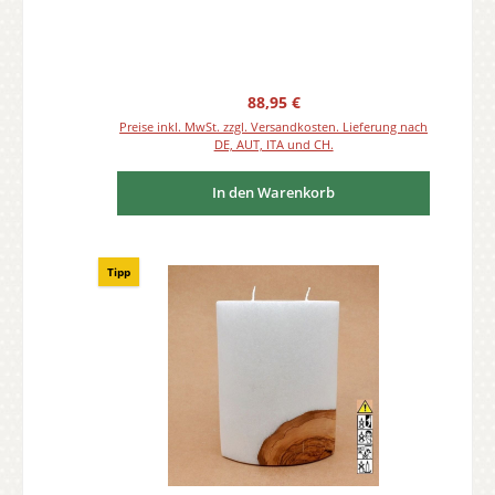
Regulärer Preis:
88,95 €
Preise inkl. MwSt. zzgl. Versandkosten. Lieferung nach
DE, AUT, ITA und CH.
In den Warenkorb
Tipp