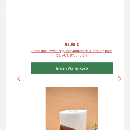
Regulärer Preis:
88,95 €
Preise inkl. MwSt. zzgl. Versandkosten. Lieferung nach
DE, AUT, ITA und CH.
In den Warenkorb