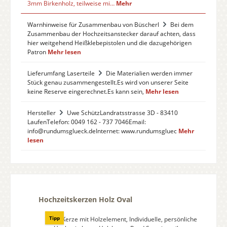
3mm Birkenholz, teilweise mi…
Mehr
Warnhinweise für Zusammenbau von Büscherl
Bei dem
Zusammenbau der Hochzeitsanstecker darauf achten, dass
hier weitgehend Heißklebepistolen und die dazugehörigen
Patron
Mehr lesen
Lieferumfang Laserteile
Die Materialien werden immer
Stück genau zusammengestellt.Es wird von unserer Seite
keine Reserve eingerechnet.Es kann sein,
Mehr lesen
Hersteller
Uwe SchützLandratsstrasse 3D - 83410
LaufenTelefon: 0049 162 - 737 7046Email:
info@rundumsglueck.deInternet: www.rundumsgluec
Mehr
lesen
Produktgalerie überspringen
Hochzeitskerzen Holz Oval
Tipp