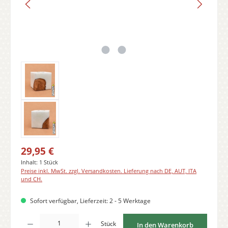
Regulärer Preis:
29,95 €
Inhalt:
1 Stück
Preise inkl. MwSt. zzgl. Versandkosten. Lieferung nach DE, AUT, ITA
und CH.
Sofort verfügbar, Lieferzeit: 2 - 5 Werktage
Produkt Anzahl: Gib den gewünschten Wert ein oder benutze die Schaltflächen
Stück
In den Warenkorb