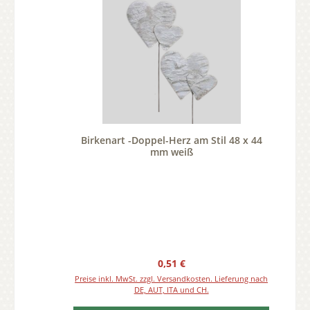
Birkenart -Doppel-Herz am Stil 48 x 44
mm weiß
Regulärer Preis:
0,51 €
Preise inkl. MwSt. zzgl. Versandkosten. Lieferung nach
DE, AUT, ITA und CH.