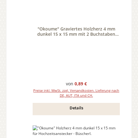
"Okoume" Graviertes Holzherz 4 mm
dunkel 15 x 15 mm mit 2 Buchstaben
nach Wunsch
Regulärer Preis:
von
0,89 €
Preise inkl. MwSt. zzgl. Versandkosten. Lieferung nach
DE, AUT, ITA und CH.
Details