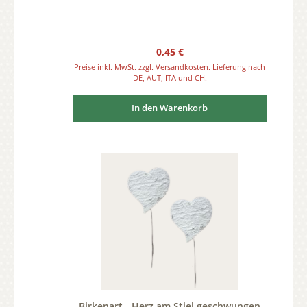
Regulärer Preis:
0,45 €
Preise inkl. MwSt. zzgl. Versandkosten. Lieferung nach
DE, AUT, ITA und CH.
In den Warenkorb
Birkenart - Herz am Stiel geschwungen