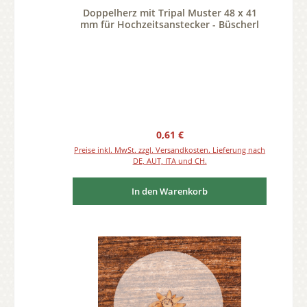
Doppelherz mit Tripal Muster 48 x 41
mm für Hochzeitsanstecker - Büscherl
Regulärer Preis:
0,61 €
Preise inkl. MwSt. zzgl. Versandkosten. Lieferung nach
DE, AUT, ITA und CH.
In den Warenkorb