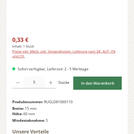
Regulärer Preis:
0,33 €
Inhalt:
1 Stück
Preise inkl. MwSt. zzgl. Versandkosten. Lieferung nach DE, AUT, ITA
und CH.
Sofort verfügbar, Lieferzeit: 2 - 5 Werktage
Produkt Anzahl: Gib den gewünschten Wert ein oder benutze die Schaltflächen
Stücke
In den Warenkorb
Produktnummer:
RUGLD81060110
Breite:
15 mm
Höhe:
60 mm
Mindestabnahme:
5
Unsere Vorteile