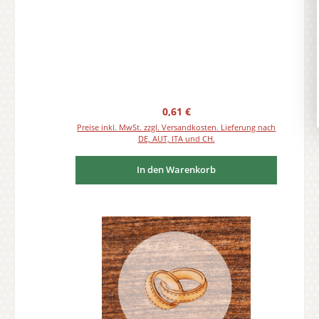
Regulärer Preis:
0,61 €
Preise inkl. MwSt. zzgl. Versandkosten. Lieferung nach
DE, AUT, ITA und CH.
In den Warenkorb