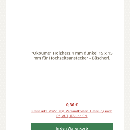
"Okoume" Holzherz 4 mm dunkel 15 x 15
mm für Hochzeitsanstecker - Büscherl.
Regulärer Preis:
0,36 €
Preise inkl. MwSt. zzgl. Versandkosten. Lieferung nach
DE, AUT, ITA und CH.
In den Warenkorb