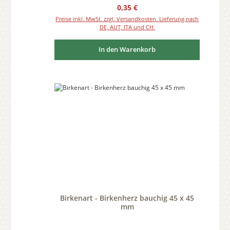
Regulärer Preis:
0,35 €
Preise inkl. MwSt. zzgl. Versandkosten. Lieferung nach
DE, AUT, ITA und CH.
In den Warenkorb
Birkenart - Birkenherz bauchig 45 x 45
mm