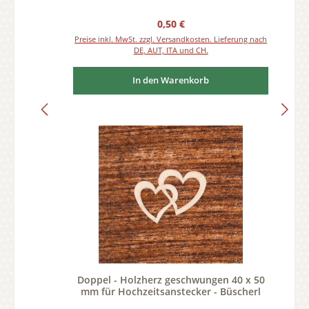
Regulärer Preis:
0,50 €
Preise inkl. MwSt. zzgl. Versandkosten. Lieferung nach
DE, AUT, ITA und CH.
In den Warenkorb
Doppel - Holzherz geschwungen 40 x 50
mm für Hochzeitsanstecker - Büscherl