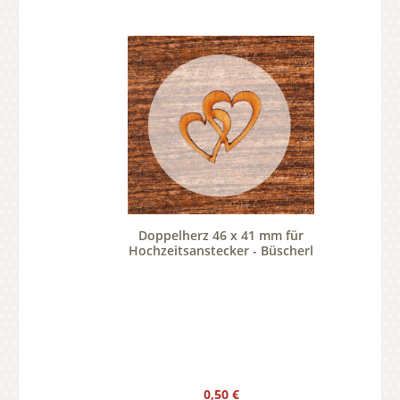
Doppelherz 46 x 41 mm für
Hochzeitsanstecker - Büscherl
Regulärer Preis:
0,50 €