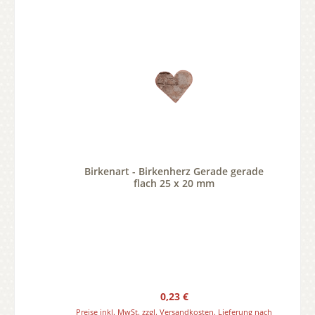
Birkenart - Birkenherz Gerade gerade
flach 25 x 20 mm
Regulärer Preis:
0,23 €
Preise inkl. MwSt. zzgl. Versandkosten. Lieferung nach