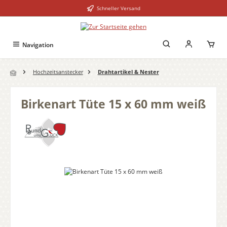
Schneller Versand
Zum Hauptinhalt springen
Navigation
Hochzeitsanstecker
Drahtartikel & Nester
Birkenart Tüte 15 x 60 mm weiß
Bildergalerie überspringen