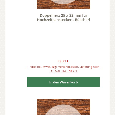
Doppelherz 25 x 22 mm für
Hochzeitsanstecker - Büscherl
Regulärer Preis:
0,39 €
Preise inkl. MwSt. zzgl. Versandkosten. Lieferung nach
DE, AUT, ITA und CH.
In den Warenkorb