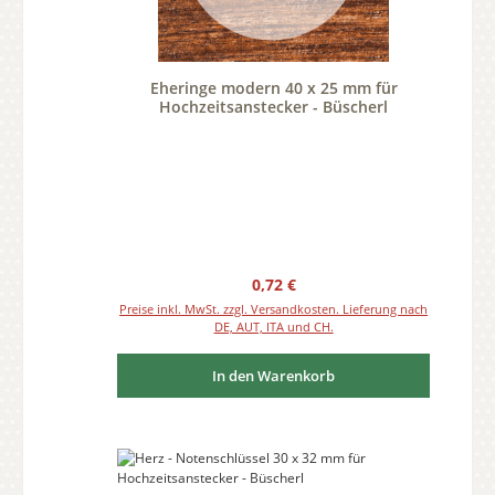
Eheringe modern 40 x 25 mm für
Hochzeitsanstecker - Büscherl
Regulärer Preis:
0,72 €
Preise inkl. MwSt. zzgl. Versandkosten. Lieferung nach
DE, AUT, ITA und CH.
In den Warenkorb