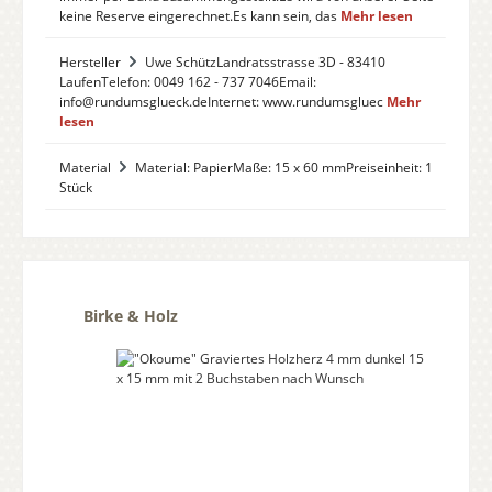
keine Reserve eingerechnet.Es kann sein, das
Mehr lesen
Hersteller
Uwe SchützLandratsstrasse 3D - 83410
LaufenTelefon: 0049 162 - 737 7046Email:
info@rundumsglueck.deInternet: www.rundumsgluec
Mehr
lesen
Material
Material: PapierMaße: 15 x 60 mmPreiseinheit: 1
Stück
Produktgalerie überspringen
Birke & Holz